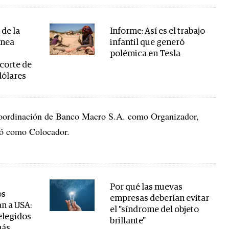
 de la
Informe: Así es el trabajo
anea
infantil que generó
polémica en Tesla
corte de
dólares
 coordinación de Banco Macro S.A. como Organizador,
uó como Colocador.
Por qué las nuevas
os
empresas deberían evitar
an a USA:
el "síndrome del objeto
elegidos
brillante"
más