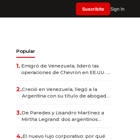
Suscribite
Sign In
Popular
1.
Emigró de Venezuela, lideró las
operaciones de Chevron en EE.UU. y
hoy es la única mujer CEO en Vaca
Muerta
2.
Creció en Venezuela, llegó a la
Argentina con su título de abogado
y construyó un imperio
gastronómico que revoluciona las
3.
De Paredes y Lisandro Martínez a
marcas "fast premium"
Mirtha Legrand: dos argentinos
impulsan el negocio del wellness
deportivo y el cuidado corporal
4.
El nuevo lujo corporativo: por qué