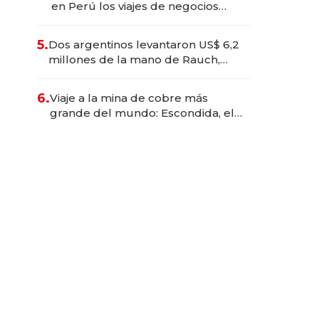
en Perú los viajes de negocios
dejan de ser reuniones para
convertirse en experiencias
5.
Dos argentinos levantaron US$ 6,2
transformadoras
millones de la mano de Rauch,
Englebienne y Woloski
6.
Viaje a la mina de cobre más
grande del mundo: Escondida, el
gigante chileno que exporta US$
14.000 millones anuales