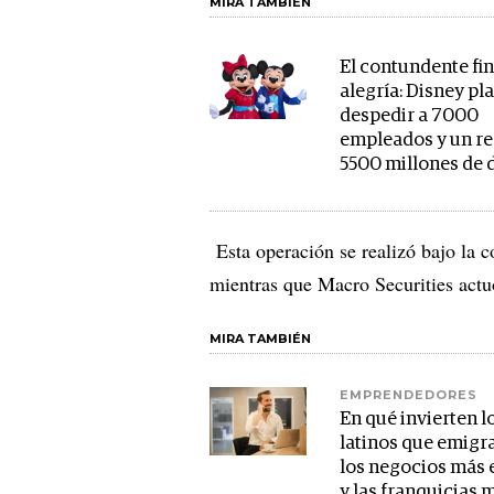
MIRA TAMBIÉN
El contundente fin
alegría: Disney pl
despedir a 7000
empleados y un re
5500 millones de 
Esta operación se realizó bajo la
mientras que Macro Securities act
MIRA TAMBIÉN
EMPRENDEDORES
En qué invierten l
latinos que emigr
los negocios más 
y las franquicias 