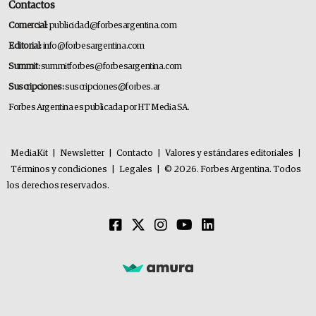
Contactos
Comercial:
publicidad@forbesargentina.com
Editorial:
info@forbesargentina.com
Summit:
summitforbes@forbesargentina.com
Suscripciones:
suscripciones@forbes.ar
Forbes Argentina es publicada por HT Media SA.
MediaKit
|
Newsletter
|
Contacto
|
Valores y estándares editoriales
|
Términos y condiciones
|
Legales
|
© 2026. Forbes Argentina. Todos
los derechos reservados.