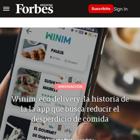
Sign In
Suscribite
INNOVACIÓN
Winim, eco delivery: la historia de
la la app que busca reducir el
desperdicio de comida
Mariana Brizi
Periodista