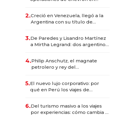
EE.UU. y hoy es la única mujer
CEO en Vaca Muerta
2.
Creció en Venezuela, llegó a la
Argentina con su título de
abogado y construyó un imperio
gastronómico que revoluciona
3.
De Paredes y Lisandro Martínez
las marcas "fast premium"
a Mirtha Legrand: dos argentinos
impulsan el negocio del wellness
deportivo y el cuidado corporal
4.
Philip Anschutz, el magnate
petrolero y rey del
entretenimiento que va por la
licitación de Tecnópolis junto a
5.
El nuevo lujo corporativo: por
Fénix
qué en Perú los viajes de
negocios dejan de ser reuniones
para convertirse en experiencias
6.
Del turismo masivo a los viajes
transformadoras
por experiencias: cómo cambia el
negocio de la asistencia al viajero