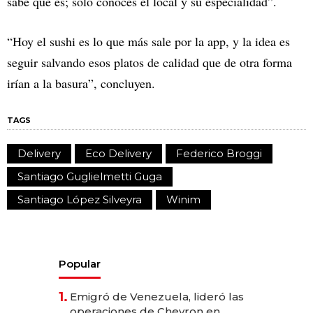
sabe qué es; solo conocés el local y su especialidad”.
“Hoy el sushi es lo que más sale por la app, y la idea es
seguir salvando esos platos de calidad que de otra forma
irían a la basura”, concluyen.
TAGS
Delivery
Eco Delivery
Federico Broggi
Santiago Guglielmetti Guga
Santiago López Silveyra
Winim
Popular
1.
Emigró de Venezuela, lideró las
operaciones de Chevron en