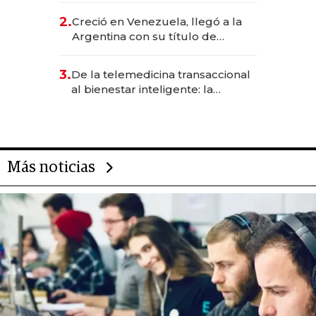
CEO en Vaca Muerta
2.
Creció en Venezuela, llegó a la
Argentina con su título de
abogado y construyó un imperio
gastronómico que revoluciona
3.
De la telemedicina transaccional
las marcas "fast premium"
al bienestar inteligente: la
evolución de doc24 para
transformar a las organizaciones
Más noticias