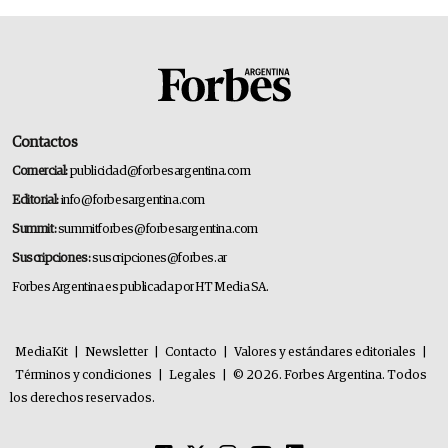
Contactos
Comercial:
publicidad@forbesargentina.com
Editorial:
info@forbesargentina.com
Summit:
summitforbes@forbesargentina.com
Suscripciones:
suscripciones@forbes.ar
Forbes Argentina es publicada por HT Media SA.
MediaKit
|
Newsletter
|
Contacto
|
Valores y estándares editoriales
|
Términos y condiciones
|
Legales
|
© 2026. Forbes Argentina. Todos
los derechos reservados.