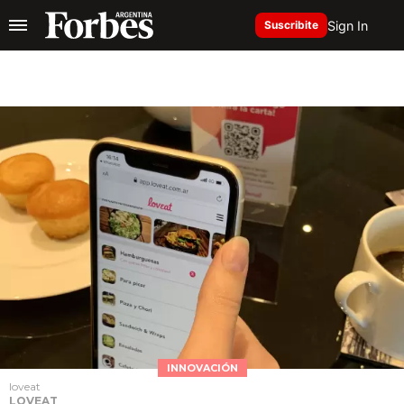
Sign In
Suscribite
INNOVACIÓN
loveat
LOVEAT