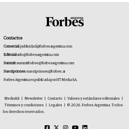
Contactos
Comercial:
publicidad@forbesargentina.com
Editorial:
info@forbesargentina.com
Summit:
summitforbes@forbesargentina.com
Suscripciones:
suscripciones@forbes.ar
Forbes Argentina es publicada por HT Media SA.
MediaKit
|
Newsletter
|
Contacto
|
Valores y estándares editoriales
|
Términos y condiciones
|
Legales
|
© 2026. Forbes Argentina. Todos
los derechos reservados.