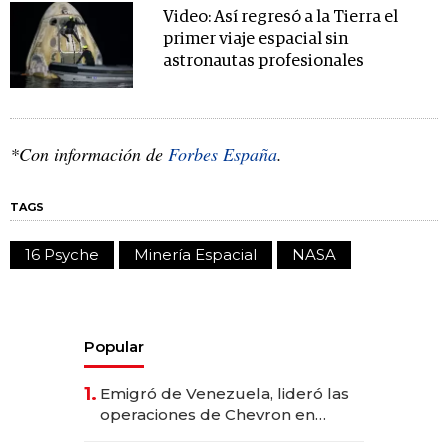
Video: Así regresó a la Tierra el
primer viaje espacial sin
astronautas profesionales
*Con información de
Forbes España
.
TAGS
16 Psyche
Minería Espacial
NASA
Popular
1.
Emigró de Venezuela, lideró las
operaciones de Chevron en
EE.UU. y hoy es la única mujer