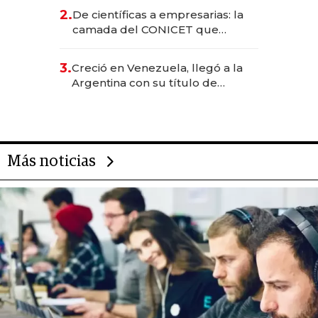
CEO en Vaca Muerta
2.
De científicas a empresarias: la
camada del CONICET que
levantó más de US$ 40 millones
para fundar startups biotech
3.
Creció en Venezuela, llegó a la
Argentina con su título de
abogado y construyó un imperio
gastronómico que revoluciona
las marcas "fast premium"
Más noticias