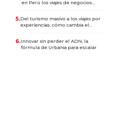
en Perú los viajes de negocios
dejan de ser reuniones para
convertirse en experiencias
5.
Del turismo masivo a los viajes por
transformadoras
experiencias: cómo cambia el
negocio de la asistencia al viajero
6.
Innovar sin perder el ADN, la
fórmula de Urbania para escalar