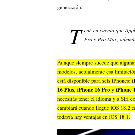
generación.
T
ené en cuenta que Appl
Pro y Pro Max, además
Aunque siempre sucede que algunas
modelos, actualmente esa limitació
i
está disponible para seis iPhones:
16 Plus, iPhone 16 Pro
iPhone 
y
necesitás tener el idioma y a Siri 
cambiará cuando llegue iOS 18.2 en
todavía hay ventajas en iOS 18.1.