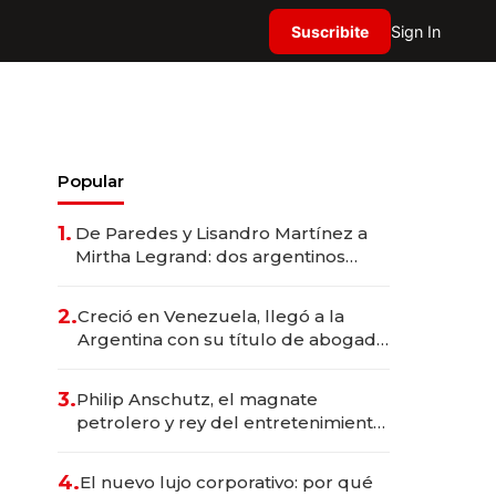
Suscribite
Sign In
Popular
1.
De Paredes y Lisandro Martínez a
Mirtha Legrand: dos argentinos
impulsan el negocio del wellness
deportivo y el cuidado corporal
2.
Creció en Venezuela, llegó a la
Argentina con su título de abogado
y construyó un imperio
gastronómico que revoluciona las
3.
Philip Anschutz, el magnate
marcas "fast premium"
petrolero y rey del entretenimiento
que va por la licitación de
Tecnópolis junto a Fénix
4.
El nuevo lujo corporativo: por qué