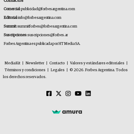
Contactos
Comercial:
publicidad@forbesargentina.com
Editorial:
info@forbesargentina.com
Summit:
summitforbes@forbesargentina.com
Suscripciones:
suscripciones@forbes.ar
Forbes Argentina es publicada por HT Media SA.
MediaKit
|
Newsletter
|
Contacto
|
Valores y estándares editoriales
|
Términos y condiciones
|
Legales
|
© 2026. Forbes Argentina. Todos
los derechos reservados.