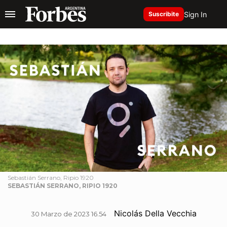
Sign In
Suscribite
Sebastián Serrano, Ripio 1920
SEBASTIÁN SERRANO, RIPIO 1920
Nicolás Della Vecchia
30 Marzo de 2023 16.54