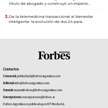
título de abogado y construyó un imperio
gastronómico que revoluciona las marcas "fast
premium"
3.
De la telemedicina transaccional al bienestar
inteligente: la evolución de doc24 para
transformar a las organizaciones
Contactos
Comercial:
publicidad@forbesargentina.com
Editorial:
info@forbesargentina.com
Summit:
summitforbes@forbesargentina.com
Suscripciones:
suscripciones@forbes.ar
Forbes Argentina es publicada por HT Media SA.