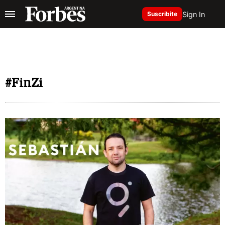
Sign In
Suscribite
#FinZi