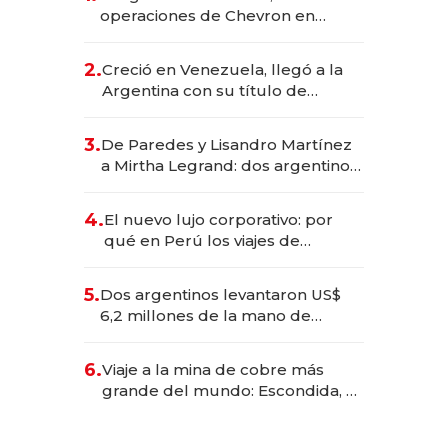
operaciones de Chevron en
EE.UU. y hoy es la única mujer
CEO en Vaca Muerta
2.
Creció en Venezuela, llegó a la
Argentina con su título de
abogado y construyó un imperio
gastronómico que revoluciona
3.
De Paredes y Lisandro Martínez
las marcas "fast premium"
a Mirtha Legrand: dos argentinos
impulsan el negocio del wellness
deportivo y el cuidado corporal
4.
El nuevo lujo corporativo: por
qué en Perú los viajes de
negocios dejan de ser reuniones
para convertirse en experiencias
5.
Dos argentinos levantaron US$
transformadoras
6,2 millones de la mano de
Rauch, Englebienne y Woloski
6.
Viaje a la mina de cobre más
grande del mundo: Escondida, el
gigante chileno que exporta US$
14.000 millones anuales