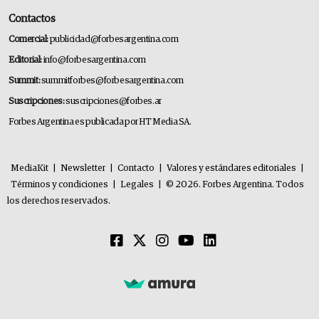
Contactos
Comercial:
publicidad@forbesargentina.com
Editorial:
info@forbesargentina.com
Summit:
summitforbes@forbesargentina.com
Suscripciones:
suscripciones@forbes.ar
Forbes Argentina es publicada por HT Media SA.
MediaKit
|
Newsletter
|
Contacto
|
Valores y estándares editoriales
|
Términos y condiciones
|
Legales
|
© 2026. Forbes Argentina. Todos
los derechos reservados.