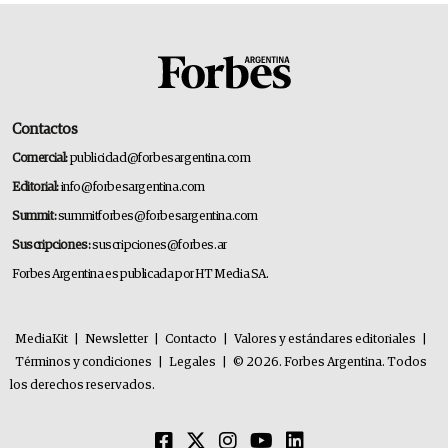
Contactos
Comercial:
publicidad@forbesargentina.com
Editorial:
info@forbesargentina.com
Summit:
summitforbes@forbesargentina.com
Suscripciones:
suscripciones@forbes.ar
Forbes Argentina es publicada por HT Media SA.
MediaKit
|
Newsletter
|
Contacto
|
Valores y estándares editoriales
|
Términos y condiciones
|
Legales
|
© 2026. Forbes Argentina. Todos
los derechos reservados.