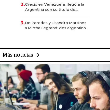
CEO en Vaca Muerta
2.
Creció en Venezuela, llegó a la
Argentina con su título de
abogado y construyó un imperio
gastronómico que revoluciona
3.
De Paredes y Lisandro Martínez
las marcas "fast premium"
a Mirtha Legrand: dos argentinos
impulsan el negocio del wellness
deportivo y el cuidado corporal
Más noticias