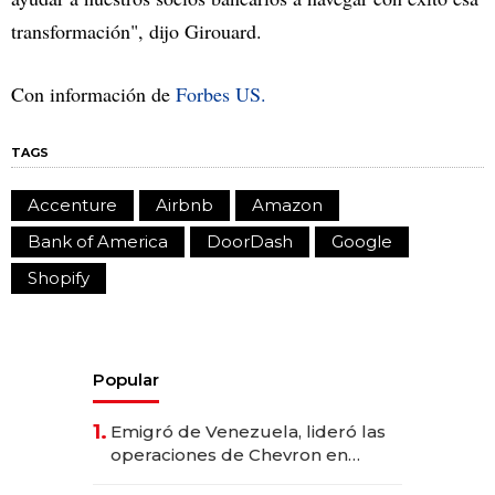
transformación", dijo Girouard.
Con información de
Forbes US.
TAGS
Accenture
Airbnb
Amazon
Bank of America
DoorDash
Google
Shopify
Popular
1.
Emigró de Venezuela, lideró las
operaciones de Chevron en
EE.UU. y hoy es la única mujer