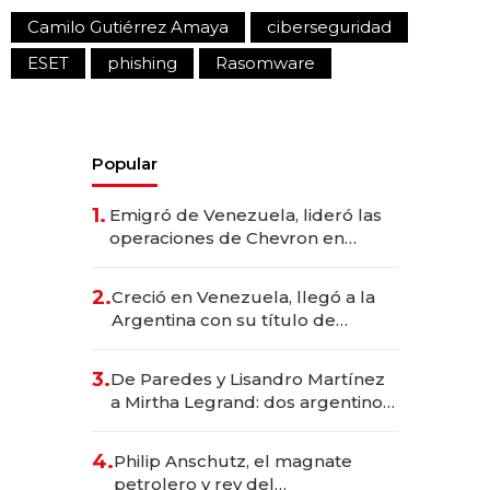
Camilo Gutiérrez Amaya
ciberseguridad
ESET
phishing
Rasomware
Popular
1.
Emigró de Venezuela, lideró las
operaciones de Chevron en
EE.UU. y hoy es la única mujer
CEO en Vaca Muerta
2.
Creció en Venezuela, llegó a la
Argentina con su título de
abogado y construyó un imperio
gastronómico que revoluciona
3.
De Paredes y Lisandro Martínez
las marcas "fast premium"
a Mirtha Legrand: dos argentinos
impulsan el negocio del wellness
deportivo y el cuidado corporal
4.
Philip Anschutz, el magnate
petrolero y rey del