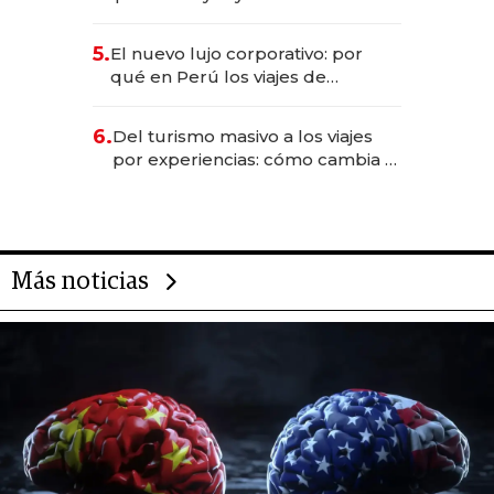
entretenimiento que va por la
licitación de Tecnópolis junto a
5.
El nuevo lujo corporativo: por
Fénix
qué en Perú los viajes de
negocios dejan de ser reuniones
para convertirse en experiencias
6.
Del turismo masivo a los viajes
transformadoras
por experiencias: cómo cambia el
negocio de la asistencia al viajero
Más noticias