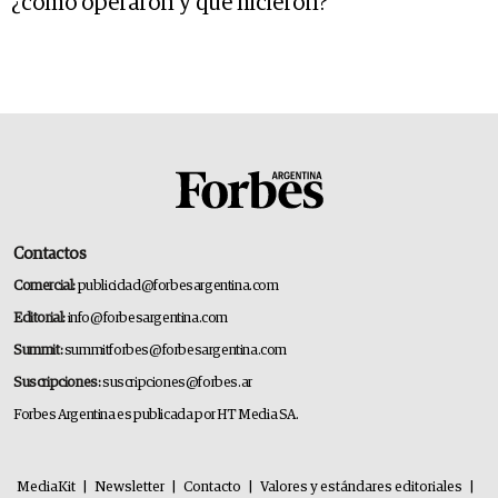
¿cómo operaron y que hicieron?
Contactos
Comercial:
publicidad@forbesargentina.com
Editorial:
info@forbesargentina.com
Summit:
summitforbes@forbesargentina.com
Suscripciones:
suscripciones@forbes.ar
Forbes Argentina es publicada por HT Media SA.
MediaKit
|
Newsletter
|
Contacto
|
Valores y estándares editoriales
|