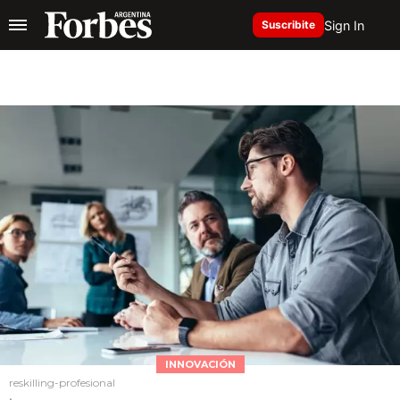
Sign In
Suscribite
INNOVACIÓN
reskilling-profesional
.