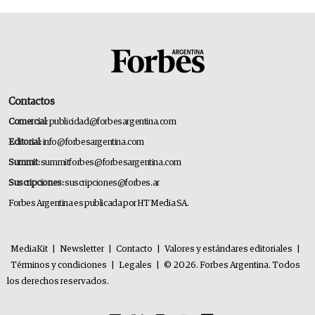
Contactos
Comercial:
publicidad@forbesargentina.com
Editorial:
info@forbesargentina.com
Summit:
summitforbes@forbesargentina.com
Suscripciones:
suscripciones@forbes.ar
Forbes Argentina es publicada por HT Media SA.
MediaKit
|
Newsletter
|
Contacto
|
Valores y estándares editoriales
|
Términos y condiciones
|
Legales
|
© 2026. Forbes Argentina. Todos
los derechos reservados.