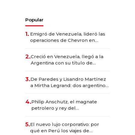
Popular
1.
Emigró de Venezuela, lideró las
operaciones de Chevron en
EE.UU. y hoy es la única mujer
CEO en Vaca Muerta
2.
Creció en Venezuela, llegó a la
Argentina con su título de
abogado y construyó un imperio
gastronómico que revoluciona
3.
De Paredes y Lisandro Martínez
las marcas "fast premium"
a Mirtha Legrand: dos argentinos
impulsan el negocio del wellness
deportivo y el cuidado corporal
4.
Philip Anschutz, el magnate
petrolero y rey del
entretenimiento que va por la
licitación de Tecnópolis junto a
5.
El nuevo lujo corporativo: por
Fénix
qué en Perú los viajes de