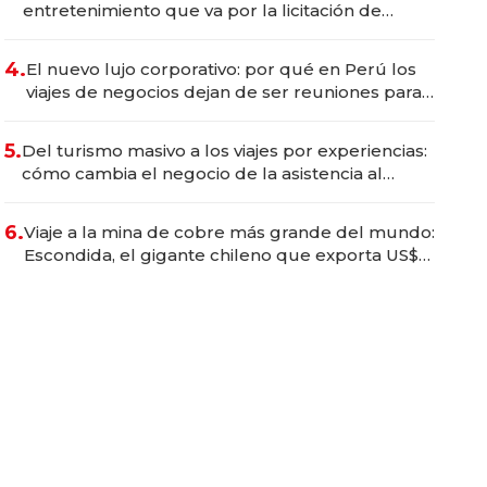
entretenimiento que va por la licitación de
Tecnópolis junto a Fénix
4.
El nuevo lujo corporativo: por qué en Perú los
viajes de negocios dejan de ser reuniones para
convertirse en experiencias transformadoras
5.
Del turismo masivo a los viajes por experiencias:
cómo cambia el negocio de la asistencia al
viajero
6.
Viaje a la mina de cobre más grande del mundo:
Escondida, el gigante chileno que exporta US$
14.000 millones anuales