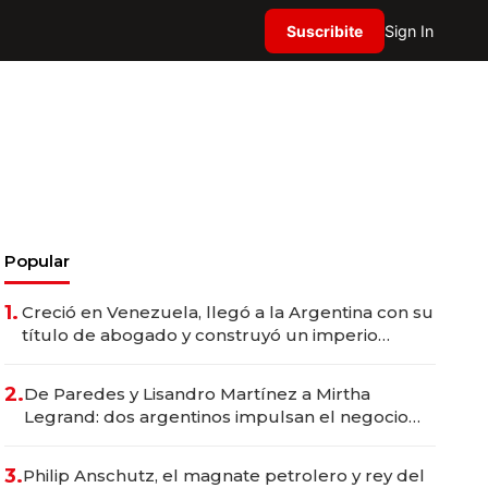
Suscribite
Sign In
Popular
1.
Creció en Venezuela, llegó a la Argentina con su
título de abogado y construyó un imperio
gastronómico que revoluciona las marcas "fast
premium"
2.
De Paredes y Lisandro Martínez a Mirtha
Legrand: dos argentinos impulsan el negocio
del wellness deportivo y el cuidado corporal
3.
Philip Anschutz, el magnate petrolero y rey del