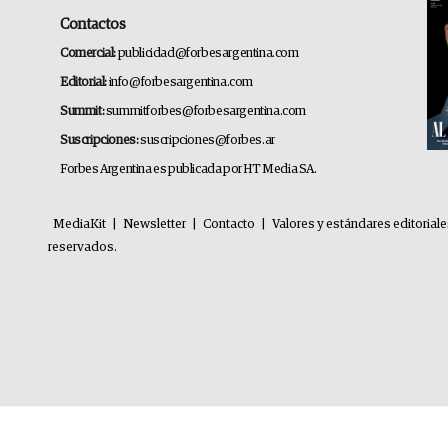
Contactos
Comercial:
publicidad@forbesargentina.com
Editorial:
info@forbesargentina.com
Summit:
summitforbes@forbesargentina.com
Suscripciones:
suscripciones@forbes.ar
Forbes Argentina es publicada por HT Media SA.
MediaKit
|
Newsletter
|
Contacto
|
Valores y estándares editorial
reservados.