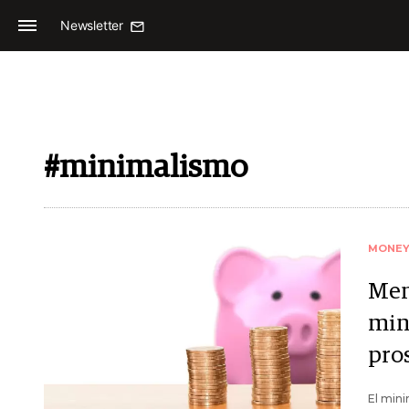
Newsletter
#minimalismo
MONE
Men
min
pro
El mini