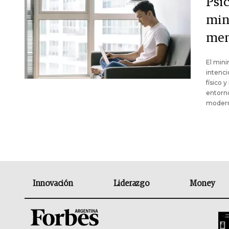
Psic
min
men
El mini
intenci
físico 
entorno
modern
Innovación
Liderazgo
Money