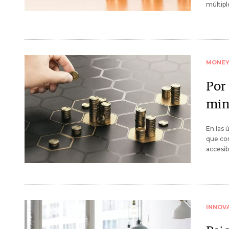
múltipl
MONE
Por
mini
En las 
que con
accesib
INNOV