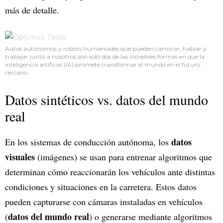
más de detalle.
Autos autónomos y robots humanoides que pueden caminar, hablar y
trabajar junto a nosotros son solo dos de las increíbles formas en que la
inteligencia artificial (IA) promete transformar el mundo en el futuro
cercano.
Datos sintéticos vs. datos del mundo
real
datos
En los sistemas de conducción autónoma, los
visuales
(imágenes) se usan para entrenar algoritmos que
determinan cómo reaccionarán los vehículos ante distintas
condiciones y situaciones en la carretera. Estos datos
pueden capturarse con cámaras instaladas en vehículos
datos del mundo real
(
) o generarse mediante algoritmos