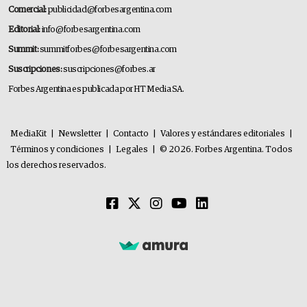
Comercial:
publicidad@forbesargentina.com
Editorial:
info@forbesargentina.com
Summit:
summitforbes@forbesargentina.com
Suscripciones:
suscripciones@forbes.ar
Forbes Argentina es publicada por HT Media SA.
MediaKit
|
Newsletter
|
Contacto
|
Valores y estándares editoriales
|
Términos y condiciones
|
Legales
|
© 2026. Forbes Argentina. Todos
los derechos reservados.