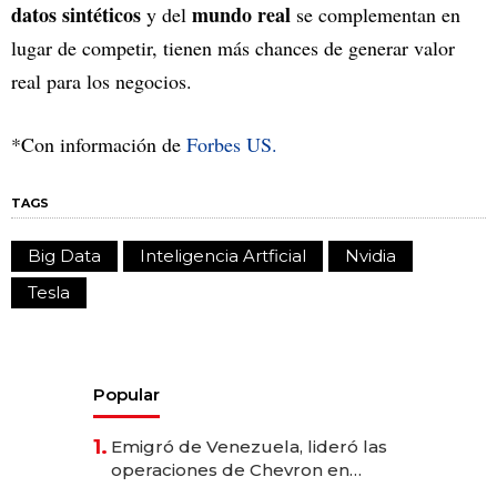
datos sintéticos
mundo real
y del
se complementan en
lugar de competir, tienen más chances de generar valor
real para los negocios.
*Con información de
Forbes US.
TAGS
Big Data
Inteligencia Artficial
Nvidia
Tesla
Popular
1.
Emigró de Venezuela, lideró las
operaciones de Chevron en
EE.UU. y hoy es la única mujer