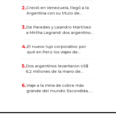
CEO en Vaca Muerta
2.
Creció en Venezuela, llegó a la
Argentina con su título de
abogado y construyó un imperio
gastronómico que revoluciona
3.
De Paredes y Lisandro Martínez
las marcas "fast premium"
a Mirtha Legrand: dos argentinos
impulsan el negocio del wellness
deportivo y el cuidado corporal
4.
El nuevo lujo corporativo: por
qué en Perú los viajes de
negocios dejan de ser reuniones
para convertirse en experiencias
5.
Dos argentinos levantaron US$
transformadoras
6,2 millones de la mano de
Rauch, Englebienne y Woloski
6.
Viaje a la mina de cobre más
grande del mundo: Escondida, el
gigante chileno que exporta US$
14.000 millones anuales