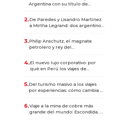
Argentina con su título de
abogado y construyó un imperio
gastronómico que revoluciona
2.
De Paredes y Lisandro Martínez
las marcas "fast premium"
a Mirtha Legrand: dos argentinos
impulsan el negocio del wellness
deportivo y el cuidado corporal
3.
Philip Anschutz, el magnate
petrolero y rey del
entretenimiento que va por la
licitación de Tecnópolis junto a
4.
El nuevo lujo corporativo: por
Fénix
qué en Perú los viajes de
negocios dejan de ser reuniones
para convertirse en experiencias
5.
Del turismo masivo a los viajes
transformadoras
por experiencias: cómo cambia el
negocio de la asistencia al viajero
6.
Viaje a la mina de cobre más
grande del mundo: Escondida, el
gigante chileno que exporta US$
14.000 millones anuales