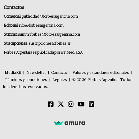
Contactos
Comercial:
publicidad@forbesargentina.com
Editorial:
info@forbesargentina.com
Summit:
summitforbes@forbesargentina.com
Suscripciones:
suscripciones@forbes.ar
Forbes Argentina es publicada por HT Media SA.
MediaKit
|
Newsletter
|
Contacto
|
Valores y estándares editoriales
|
Términos y condiciones
|
Legales
|
© 2026. Forbes Argentina. Todos
los derechos reservados.