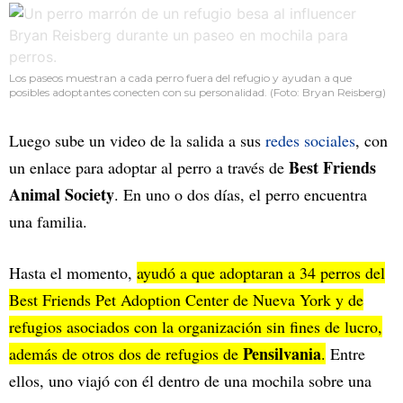
Los paseos muestran a cada perro fuera del refugio y ayudan a que
posibles adoptantes conecten con su personalidad. (Foto: Bryan Reisberg)
Luego sube un video de la salida a sus
redes sociales
, con
Best Friends
un enlace para adoptar al perro a través de
Animal Society
. En uno o dos días, el perro encuentra
una familia.
Hasta el momento,
ayudó a que adoptaran a 34 perros del
Best Friends Pet Adoption Center de Nueva York y de
refugios asociados con la organización sin fines de lucro,
Pensilvania
además de otros dos de refugios de
.
Entre
ellos, uno viajó con él dentro de una mochila sobre una