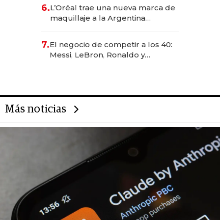
para convertirse en experiencias
6.
L’Oréal trae una nueva marca de
transformadoras
maquillaje a la Argentina
después de 8 años: la estrategia
para conquistar a la Generación Z
7.
El negocio de competir a los 40:
Messi, LeBron, Ronaldo y
Djokovic, las caras detrás del
mercado de la longevidad
deportiva
Más noticias