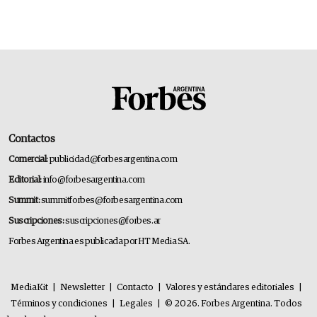
Contactos
Comercial:
publicidad@forbesargentina.com
Editorial:
info@forbesargentina.com
Summit:
summitforbes@forbesargentina.com
Suscripciones:
suscripciones@forbes.ar
Forbes Argentina es publicada por HT Media SA.
MediaKit
|
Newsletter
|
Contacto
|
Valores y estándares editoriales
|
Términos y condiciones
|
Legales
|
© 2026. Forbes Argentina. Todos