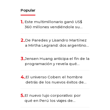
Popular
1.
Este multimillonario ganó US$
360 millones vendiéndole su
empresa de psicodélicos a Eli
Lilly
2.
De Paredes y Lisandro Martínez
a Mirtha Legrand: dos argentinos
impulsan el negocio del wellness
deportivo y el cuidado corporal
3.
Jensen Huang anticipa el fin de la
programación y revela qué
aprender para trabajar con IA
4.
El universo Coben: el hombre
detrás de los nuevos éxitos de
Netflix
5.
El nuevo lujo corporativo: por
qué en Perú los viajes de
negocios dejan de ser reuniones