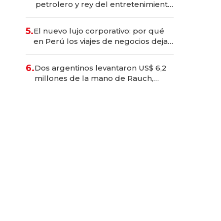
petrolero y rey del entretenimiento
que va por la licitación de
Tecnópolis junto a Fénix
5.
El nuevo lujo corporativo: por qué
en Perú los viajes de negocios dejan
de ser reuniones para convertirse
en experiencias transformadoras
6.
Dos argentinos levantaron US$ 6,2
millones de la mano de Rauch,
Englebienne y Woloski