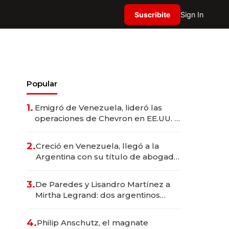
Suscribite
Sign In
Popular
1.
Emigró de Venezuela, lideró las
operaciones de Chevron en EE.UU. y
hoy es la única mujer CEO en Vaca
Muerta
2.
Creció en Venezuela, llegó a la
Argentina con su título de abogado
y construyó un imperio
gastronómico que revoluciona las
3.
De Paredes y Lisandro Martínez a
marcas "fast premium"
Mirtha Legrand: dos argentinos
impulsan el negocio del wellness
deportivo y el cuidado corporal
4.
Philip Anschutz, el magnate