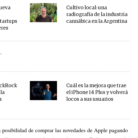
nueva
Cultivo local: una
radiografía de la industria
startups
cannábica en la Argentina
eres
.
ackRock
Cuál es la mejora que trae
 la
el iPhone 14 Plus y volverá
a
locos a sus usuarios
a posibilidad de comprar las novedades de Apple pagando