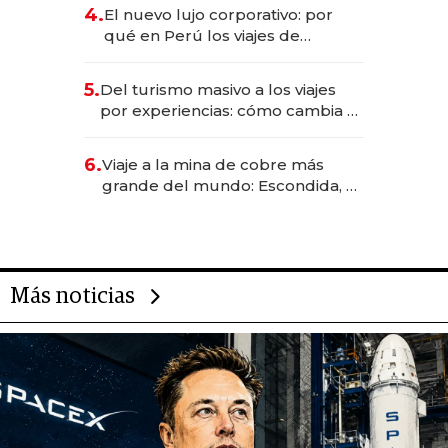
licitación de Tecnópolis junto a
4.
El nuevo lujo corporativo: por
Fénix
qué en Perú los viajes de
negocios dejan de ser reuniones
para convertirse en experiencias
5.
Del turismo masivo a los viajes
transformadoras
por experiencias: cómo cambia el
negocio de la asistencia al viajero
6.
Viaje a la mina de cobre más
grande del mundo: Escondida, el
gigante chileno que exporta US$
14.000 millones anuales
Más noticias