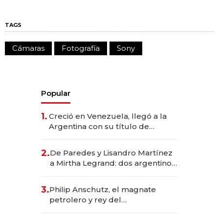
TAGS
Cámaras
Fotografía
Sony
Popular
1.
Creció en Venezuela, llegó a la
Argentina con su título de
abogado y construyó un imperio
gastronómico que revoluciona
2.
De Paredes y Lisandro Martínez
las marcas "fast premium"
a Mirtha Legrand: dos argentinos
impulsan el negocio del wellness
deportivo y el cuidado corporal
3.
Philip Anschutz, el magnate
petrolero y rey del
entretenimiento que va por la