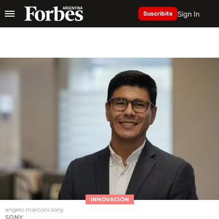
Sign In
Suscribite
INNOVACIÓN
angelo marconi sony
SONY