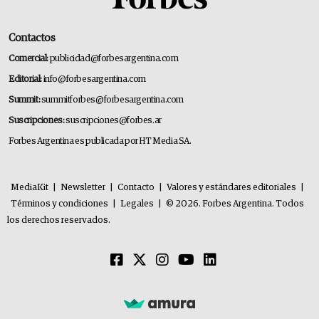
Contactos
Comercial:
publicidad@forbesargentina.com
Editorial:
info@forbesargentina.com
Summit:
summitforbes@forbesargentina.com
Suscripciones:
suscripciones@forbes.ar
Forbes Argentina es publicada por HT Media SA.
MediaKit
|
Newsletter
|
Contacto
|
Valores y estándares editoriales
|
Términos y condiciones
|
Legales
|
© 2026. Forbes Argentina. Todos
los derechos reservados.