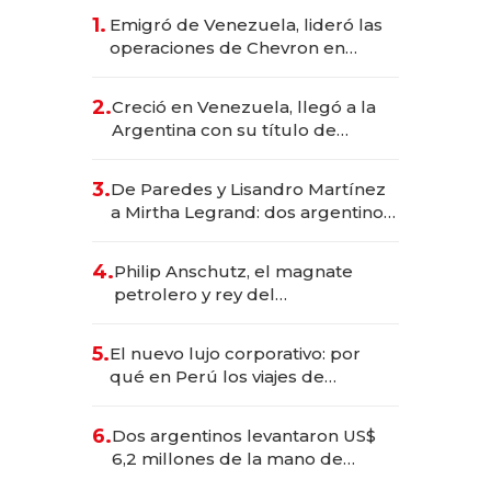
1.
Emigró de Venezuela, lideró las
operaciones de Chevron en
EE.UU. y hoy es la única mujer
CEO en Vaca Muerta
2.
Creció en Venezuela, llegó a la
Argentina con su título de
abogado y construyó un imperio
gastronómico que revoluciona
3.
De Paredes y Lisandro Martínez
las marcas "fast premium"
a Mirtha Legrand: dos argentinos
impulsan el negocio del wellness
deportivo y el cuidado corporal
4.
Philip Anschutz, el magnate
petrolero y rey del
entretenimiento que va por la
licitación de Tecnópolis junto a
5.
El nuevo lujo corporativo: por
Fénix
qué en Perú los viajes de
negocios dejan de ser reuniones
para convertirse en experiencias
6.
Dos argentinos levantaron US$
transformadoras
6,2 millones de la mano de
Rauch, Englebienne y Woloski