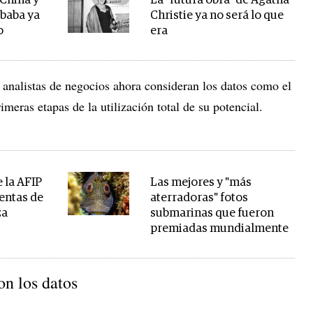
 China y
La "futura obra" de Agatha
ibaba ya
Christie ya no será lo que
o
era
s analistas de negocios ahora consideran los datos como el
meras etapas de la utilización total de su potencial.
e la AFIP
Las mejores y "más
uentas de
aterradoras" fotos
za
submarinas que fueron
premiadas mundialmente
n los datos