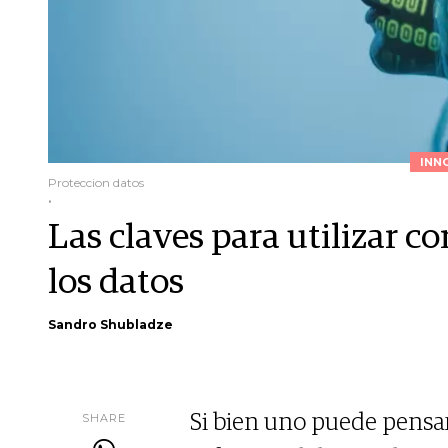
INN
Proteccion datos
.
Las claves para utilizar c
los datos
Sandro Shubladze
SHARE
Si bien uno puede pensar