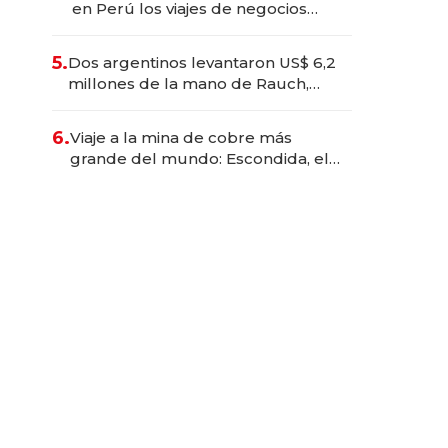
en Perú los viajes de negocios
dejan de ser reuniones para
convertirse en experiencias
5.
Dos argentinos levantaron US$ 6,2
transformadoras
millones de la mano de Rauch,
Englebienne y Woloski
6.
Viaje a la mina de cobre más
grande del mundo: Escondida, el
gigante chileno que exporta US$
14.000 millones anuales