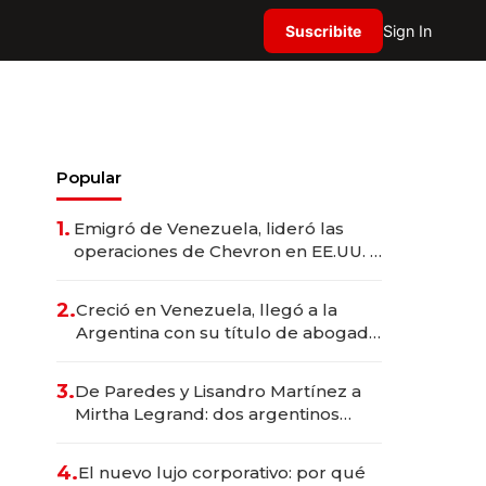
Suscribite
Sign In
Popular
1.
Emigró de Venezuela, lideró las
operaciones de Chevron en EE.UU. y
hoy es la única mujer CEO en Vaca
Muerta
2.
Creció en Venezuela, llegó a la
Argentina con su título de abogado
y construyó un imperio
gastronómico que revoluciona las
3.
De Paredes y Lisandro Martínez a
marcas "fast premium"
Mirtha Legrand: dos argentinos
impulsan el negocio del wellness
deportivo y el cuidado corporal
4.
El nuevo lujo corporativo: por qué