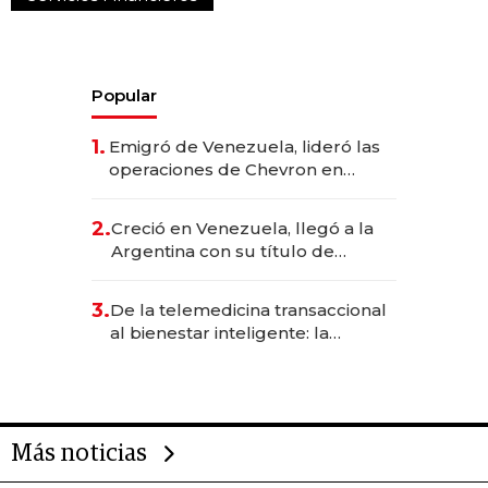
Popular
1.
Emigró de Venezuela, lideró las
operaciones de Chevron en
EE.UU. y hoy es la única mujer
CEO en Vaca Muerta
2.
Creció en Venezuela, llegó a la
Argentina con su título de
abogado y construyó un imperio
gastronómico que revoluciona
3.
De la telemedicina transaccional
las marcas "fast premium"
al bienestar inteligente: la
evolución de doc24 para
transformar a las organizaciones
Más noticias