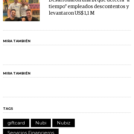
Desarrollaron una IA que detecta "a
tiempo" empleados descontentos y
levantaron US$ 1,1 M
MIRA TAMBIÉN
MIRA TAMBIÉN
TAGS
giftcard
Nubi
Nubiz
Servicios Financieros