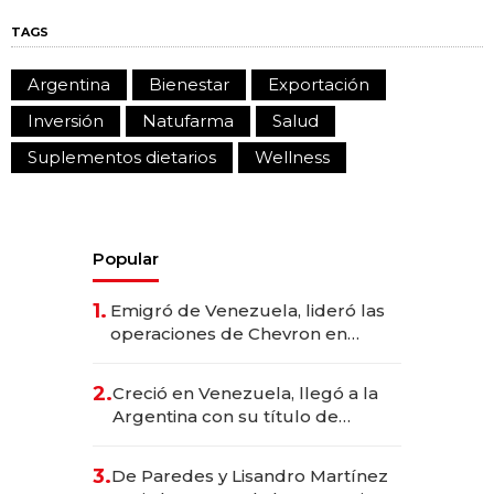
TAGS
Argentina
Bienestar
Exportación
Inversión
Natufarma
Salud
Suplementos dietarios
Wellness
Popular
1.
Emigró de Venezuela, lideró las
operaciones de Chevron en
EE.UU. y hoy es la única mujer
CEO en Vaca Muerta
2.
Creció en Venezuela, llegó a la
Argentina con su título de
abogado y construyó un imperio
gastronómico que revoluciona
3.
De Paredes y Lisandro Martínez
las marcas "fast premium"