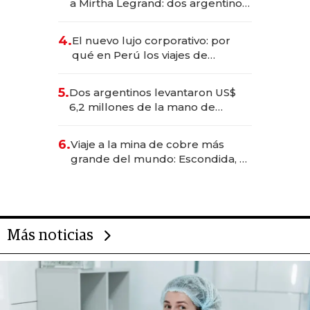
a Mirtha Legrand: dos argentinos
impulsan el negocio del wellness
deportivo y el cuidado corporal
4.
El nuevo lujo corporativo: por
qué en Perú los viajes de
negocios dejan de ser reuniones
para convertirse en experiencias
5.
Dos argentinos levantaron US$
transformadoras
6,2 millones de la mano de
Rauch, Englebienne y Woloski
6.
Viaje a la mina de cobre más
grande del mundo: Escondida, el
gigante chileno que exporta US$
14.000 millones anuales
Más noticias