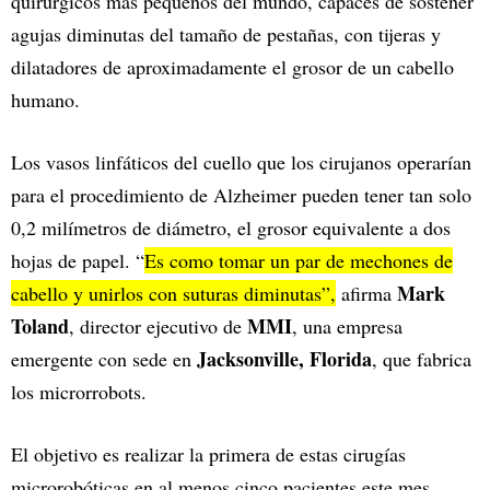
quirúrgicos más pequeños del mundo, capaces de sostener
agujas diminutas del tamaño de pestañas, con tijeras y
dilatadores de aproximadamente el grosor de un cabello
humano.
Los vasos linfáticos del cuello que los cirujanos operarían
para el procedimiento de Alzheimer pueden tener tan solo
0,2 milímetros de diámetro, el grosor equivalente a dos
hojas de papel. “
Es como tomar un par de mechones de
Mark
cabello y unirlos con suturas diminutas”,
afirma
Toland
MMI
, director ejecutivo de
, una empresa
Jacksonville, Florida
emergente con sede en
, que fabrica
los microrrobots.
El objetivo es realizar la primera de estas cirugías
microrobóticas en al menos cinco pacientes este mes.