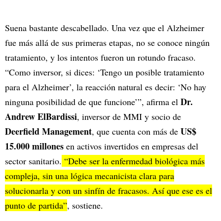
Suena bastante descabellado. Una vez que el Alzheimer
fue más allá de sus primeras etapas, no se conoce ningún
tratamiento, y los intentos fueron un rotundo fracaso.
“Como inversor, si dices: ‘Tengo un posible tratamiento
para el Alzheimer’, la reacción natural es decir: ‘No hay
Dr.
ninguna posibilidad de que funcione’”, afirma el
Andrew ElBardissi
, inversor de MMI y socio de
Deerfield Management
US$
, que cuenta con más de
15.000 millones
en activos invertidos en empresas del
sector sanitario.
“Debe ser la enfermedad biológica más
compleja, sin una lógica mecanicista clara para
solucionarla y con un sinfín de fracasos. Así que ese es el
punto de partida”
, sostiene.