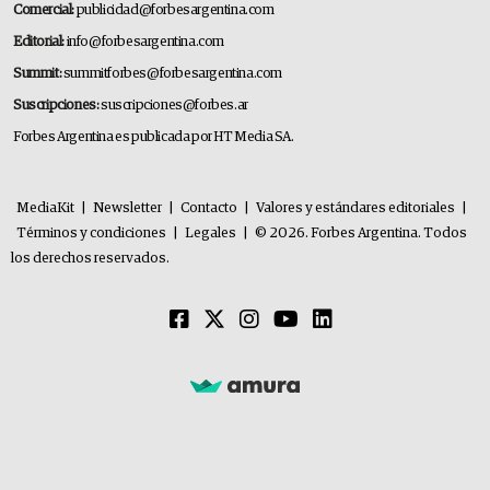
Comercial:
publicidad@forbesargentina.com
Editorial:
info@forbesargentina.com
Summit:
summitforbes@forbesargentina.com
Suscripciones:
suscripciones@forbes.ar
Forbes Argentina es publicada por HT Media SA.
MediaKit
|
Newsletter
|
Contacto
|
Valores y estándares editoriales
|
Términos y condiciones
|
Legales
|
© 2026. Forbes Argentina. Todos
los derechos reservados.