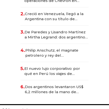
operaciones de Chevron en
EE.UU. y hoy es la única mujer
CEO en Vaca Muerta
2.
Creció en Venezuela, llegó a la
Argentina con su título de
abogado y construyó un imperio
gastronómico que revoluciona
3.
De Paredes y Lisandro Martínez
las marcas "fast premium"
a Mirtha Legrand: dos argentinos
impulsan el negocio del wellness
deportivo y el cuidado corporal
4.
Philip Anschutz, el magnate
petrolero y rey del
entretenimiento que va por la
licitación de Tecnópolis junto a
5.
El nuevo lujo corporativo: por
Fénix
qué en Perú los viajes de
negocios dejan de ser reuniones
para convertirse en experiencias
6.
Dos argentinos levantaron US$
transformadoras
6,2 millones de la mano de
Rauch, Englebienne y Woloski