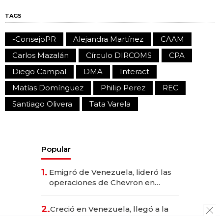
TAGS
-ConsejoPR
Alejandra Martínez
CAAM
Carlos Mazalán
Círculo DIRCOMS
CPA
Diego Campal
DMA
Interact
Matías Domínguez
Philip Perez
REC
Santiago Olivera
Tata Varela
Popular
1.
Emigró de Venezuela, lideró las
operaciones de Chevron en
EE.UU. y hoy es la única mujer
CEO en Vaca Muerta
2.
Creció en Venezuela, llegó a la
Argentina con su título de