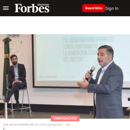
Sign In
Suscribite
INNOVACIÓN
red de entidades de la comunicacion - rec
C