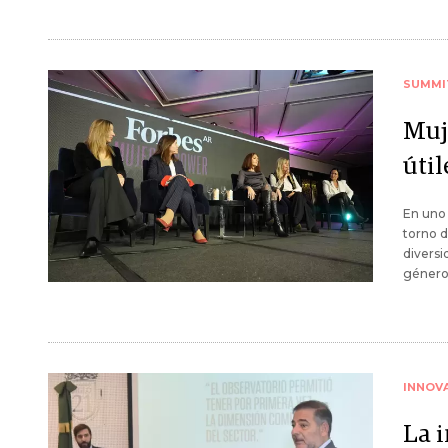
SUMMI
Muj
útil
En uno 
torno d
diversi
género
INNOV
La 