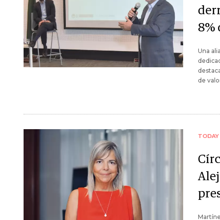
der
8% 
Una ali
dedicad
destaca
de valo
TODAY
Cír
Ale
pre
Martíne