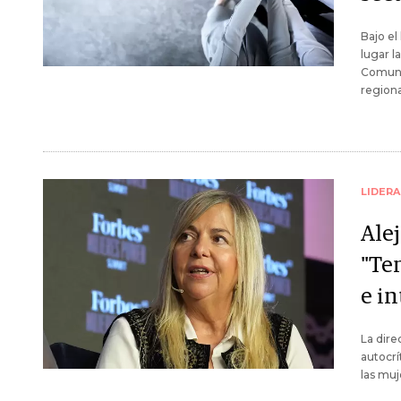
Bajo el
lugar l
Comunic
regiona
LIDER
Ale
"Te
e i
La dire
autocrí
las muj