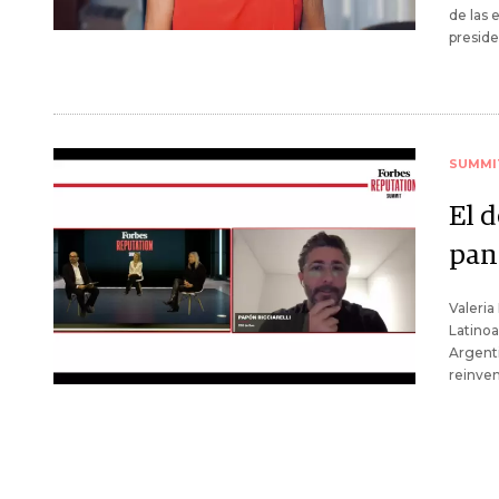
de las 
preside
SUMMI
El 
pan
Valeria
Latinoa
Argenti
reinvent