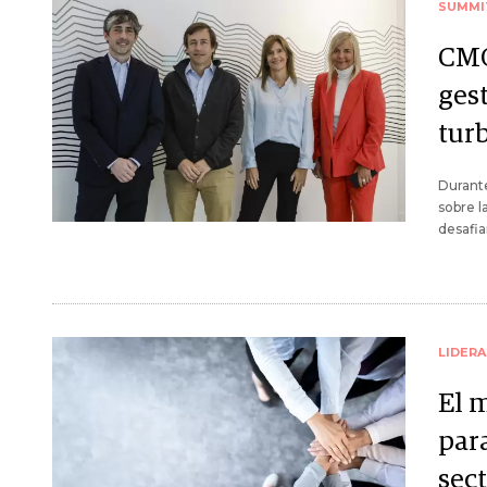
SUMMI
CMO
ges
tur
Durant
sobre l
desafia
LIDER
El 
para
sect