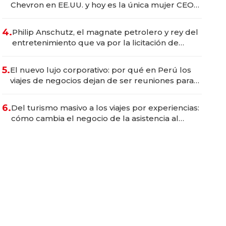
Chevron en EE.UU. y hoy es la única mujer CEO
en Vaca Muerta
4.
Philip Anschutz, el magnate petrolero y rey del
entretenimiento que va por la licitación de
Tecnópolis junto a Fénix
5.
El nuevo lujo corporativo: por qué en Perú los
viajes de negocios dejan de ser reuniones para
convertirse en experiencias transformadoras
6.
Del turismo masivo a los viajes por experiencias:
cómo cambia el negocio de la asistencia al
viajero