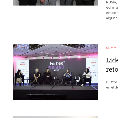
PUMA, S
del mar
emocion
algunos
SUMMI
Lid
ret
Cuatro 
en el d