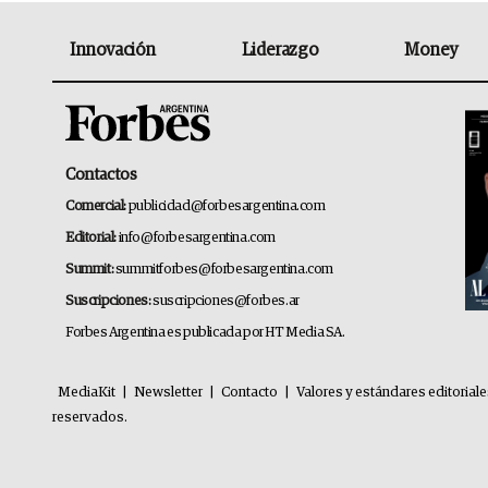
Innovación
Liderazgo
Money
Contactos
Comercial:
publicidad@forbesargentina.com
Editorial:
info@forbesargentina.com
Summit:
summitforbes@forbesargentina.com
Suscripciones:
suscripciones@forbes.ar
Forbes Argentina es publicada por HT Media SA.
MediaKit
|
Newsletter
|
Contacto
|
Valores y estándares editorial
reservados.