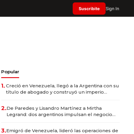
Suscribite
Sign In
Popular
1.
Creció en Venezuela, llegó a la Argentina con su
título de abogado y construyó un imperio
gastronómico que revoluciona las marcas "fast
premium"
2.
De Paredes y Lisandro Martínez a Mirtha
Legrand: dos argentinos impulsan el negocio
del wellness deportivo y el cuidado corporal
3.
Emigró de Venezuela, lideró las operaciones de