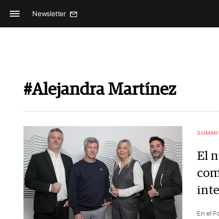
Newsletter
#Alejandra Martínez
SUMMI
El 
com
inte
En el 