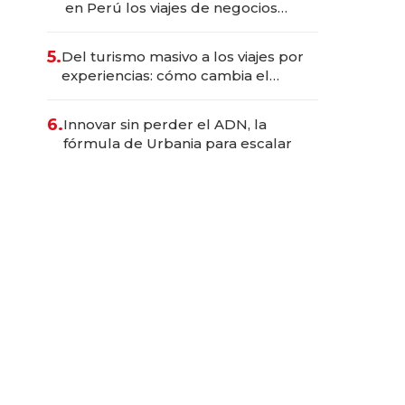
en Perú los viajes de negocios
dejan de ser reuniones para
convertirse en experiencias
5.
Del turismo masivo a los viajes por
transformadoras
experiencias: cómo cambia el
negocio de la asistencia al viajero
6.
Innovar sin perder el ADN, la
fórmula de Urbania para escalar