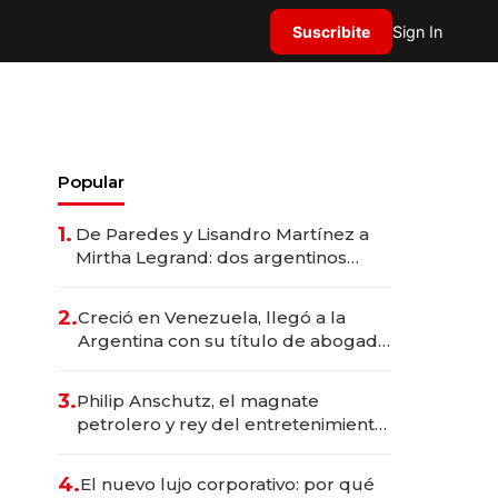
Suscribite
Sign In
Popular
1.
De Paredes y Lisandro Martínez a
Mirtha Legrand: dos argentinos
impulsan el negocio del wellness
deportivo y el cuidado corporal
2.
Creció en Venezuela, llegó a la
Argentina con su título de abogado
y construyó un imperio
gastronómico que revoluciona las
3.
Philip Anschutz, el magnate
marcas "fast premium"
petrolero y rey del entretenimiento
que va por la licitación de
Tecnópolis junto a Fénix
4.
El nuevo lujo corporativo: por qué