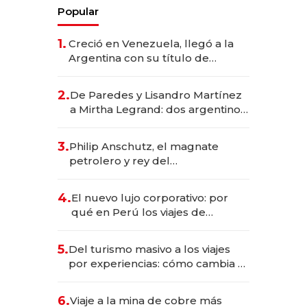
Popular
1.
Creció en Venezuela, llegó a la
Argentina con su título de
abogado y construyó un imperio
gastronómico que revoluciona
2.
De Paredes y Lisandro Martínez
las marcas "fast premium"
a Mirtha Legrand: dos argentinos
impulsan el negocio del wellness
deportivo y el cuidado corporal
3.
Philip Anschutz, el magnate
petrolero y rey del
entretenimiento que va por la
licitación de Tecnópolis junto a
4.
El nuevo lujo corporativo: por
Fénix
qué en Perú los viajes de
negocios dejan de ser reuniones
para convertirse en experiencias
5.
Del turismo masivo a los viajes
transformadoras
por experiencias: cómo cambia el
negocio de la asistencia al viajero
6.
Viaje a la mina de cobre más