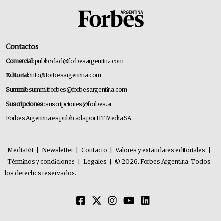
Contactos
Comercial:
publicidad@forbesargentina.com
Editorial:
info@forbesargentina.com
Summit:
summitforbes@forbesargentina.com
Suscripciones:
suscripciones@forbes.ar
Forbes Argentina es publicada por HT Media SA.
MediaKit
|
Newsletter
|
Contacto
|
Valores y estándares editoriales
|
Términos y condiciones
|
Legales
|
© 2026. Forbes Argentina. Todos
los derechos reservados.