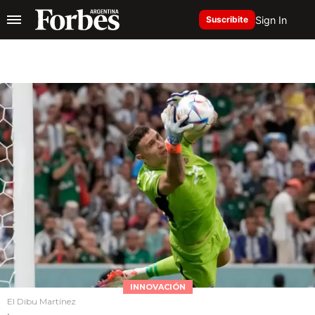
Sign In
Suscribite
INNOVACIÓN
El Dibu Martínez
.