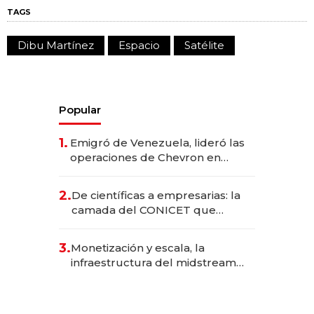
TAGS
Dibu Martínez
Espacio
Satélite
Popular
1.
Emigró de Venezuela, lideró las
operaciones de Chevron en
EE.UU. y hoy es la única mujer
CEO en Vaca Muerta
2.
De científicas a empresarias: la
camada del CONICET que
levantó más de US$ 40 millones
para fundar startups biotech
3.
Monetización y escala, la
infraestructura del midstream
busca destrabar el potencial de
Vaca Muerta