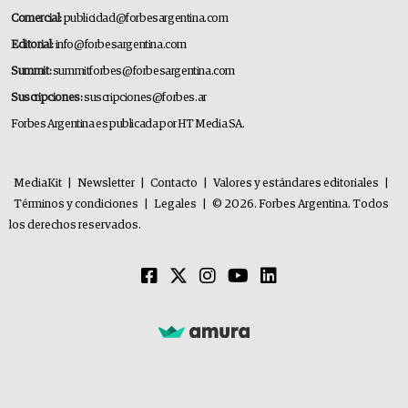
Comercial:
publicidad@forbesargentina.com
Editorial:
info@forbesargentina.com
Summit:
summitforbes@forbesargentina.com
Suscripciones:
suscripciones@forbes.ar
Forbes Argentina es publicada por HT Media SA.
MediaKit
|
Newsletter
|
Contacto
|
Valores y estándares editoriales
|
Términos y condiciones
|
Legales
|
© 2026. Forbes Argentina. Todos
los derechos reservados.