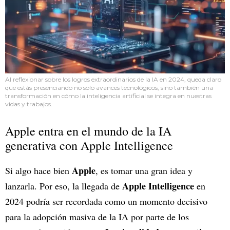
Al reflexionar sobre los logros extraordinarios de la IA en 2024, queda claro
que estás presenciando no solo avances tecnológicos, sino también una
transformación en cómo la inteligencia artificial se integra en nuestras
vidas y trabajos.
Apple entra en el mundo de la IA
generativa con Apple Intelligence
Apple
Si algo hace bien
, es tomar una gran idea y
Apple Intelligence
lanzarla. Por eso, la llegada de
en
2024 podría ser recordada como un momento decisivo
para la adopción masiva de la IA por parte de los