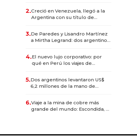
EE.UU. y hoy es la única mujer
CEO en Vaca Muerta
2.
Creció en Venezuela, llegó a la
Argentina con su título de
abogado y construyó un imperio
gastronómico que revoluciona
3.
De Paredes y Lisandro Martínez
las marcas "fast premium"
a Mirtha Legrand: dos argentinos
impulsan el negocio del wellness
deportivo y el cuidado corporal
4.
El nuevo lujo corporativo: por
qué en Perú los viajes de
negocios dejan de ser reuniones
para convertirse en experiencias
5.
Dos argentinos levantaron US$
transformadoras
6,2 millones de la mano de
Rauch, Englebienne y Woloski
6.
Viaje a la mina de cobre más
grande del mundo: Escondida, el
gigante chileno que exporta US$
14.000 millones anuales