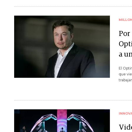
MILLO
Por
Opti
a u
El Opti
que vie
trabaja
INNOV
Vid