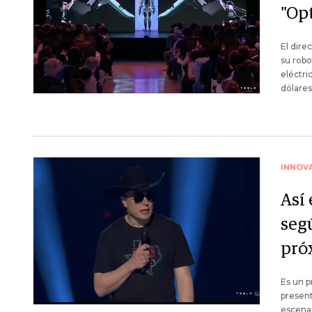
"Op
El dire
su robo
eléctri
dólares
INNOV
Así
seg
pró
Es un 
present
escenar