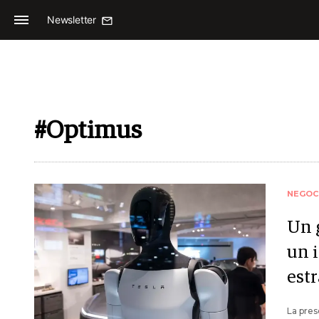
Newsletter
#Optimus
NEGOC
Un 
un 
est
La pres