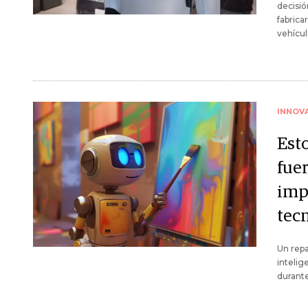
decisió
fabrica
vehícu
INNOV
Esto
fue
imp
tec
Un repa
intelig
durante