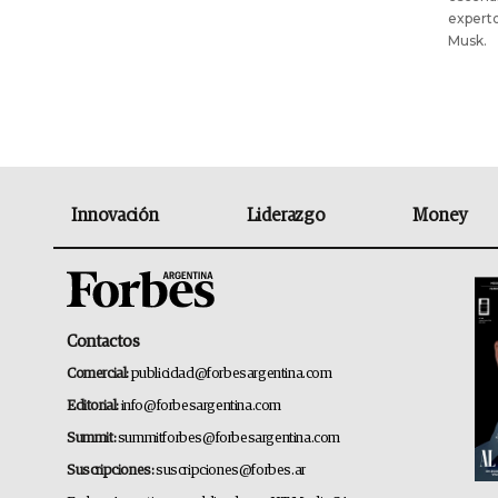
experto
Musk.
Innovación
Liderazgo
Money
Contactos
Comercial:
publicidad@forbesargentina.com
Editorial:
info@forbesargentina.com
Summit:
summitforbes@forbesargentina.com
Suscripciones:
suscripciones@forbes.ar