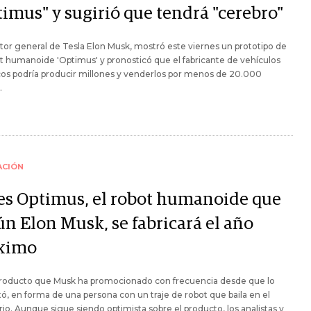
timus" y sugirió que tendrá "cerebro"
ctor general de Tesla Elon Musk, mostró este viernes un prototipo de
t humanoide 'Optimus' y pronosticó que el fabricante de vehículos
cos podría producir millones y venderlos por menos de 20.000
.
ACIÓN
 es Optimus, el robot humanoide que
ún Elon Musk, se fabricará el año
ximo
producto que Musk ha promocionado con frecuencia desde que lo
ó, en forma de una persona con un traje de robot que baila en el
io. Aunque sigue siendo optimista sobre el producto, los analistas y