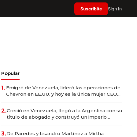
Suscribite
Sign In
Popular
1.
Emigró de Venezuela, lideró las operaciones de
Chevron en EE.UU. y hoy es la única mujer CEO
en Vaca Muerta
2.
Creció en Venezuela, llegó a la Argentina con su
título de abogado y construyó un imperio
gastronómico que revoluciona las marcas "fast
premium"
3.
De Paredes y Lisandro Martínez a Mirtha