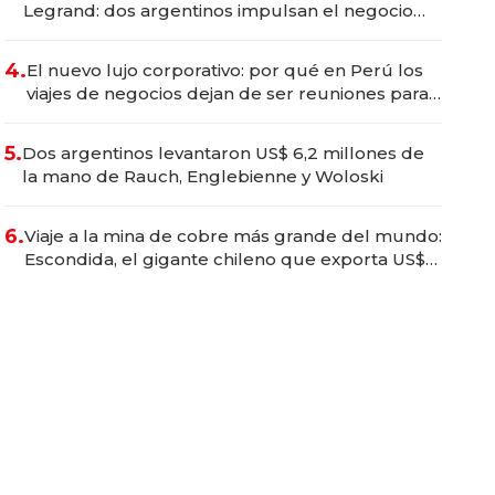
Legrand: dos argentinos impulsan el negocio
del wellness deportivo y el cuidado corporal
4.
El nuevo lujo corporativo: por qué en Perú los
viajes de negocios dejan de ser reuniones para
convertirse en experiencias transformadoras
5.
Dos argentinos levantaron US$ 6,2 millones de
la mano de Rauch, Englebienne y Woloski
6.
Viaje a la mina de cobre más grande del mundo:
Escondida, el gigante chileno que exporta US$
14.000 millones anuales