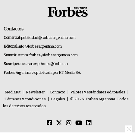
Contactos
Comercial:
publicidad@forbesargentina.com
Editorial:
info@forbesargentina.com
Summit:
summitforbes@forbesargentina.com
Suscripciones:
suscripciones@forbes.ar
Forbes Argentina es publicada por HT Media SA.
MediaKit
|
Newsletter
|
Contacto
|
Valores y estándares editoriales
|
Términos y condiciones
|
Legales
|
© 2026. Forbes Argentina. Todos
los derechos reservados.