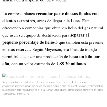
recaudar parte de esos fondos con
La empresa planea
clientes terrestres
, antes de llegar a la Luna. Está
ofreciendo a compañías que obtienen helio del gas natural
separar el
que usen su equipo de destilación para
pequeño porcentaje de helio-3
que también está presente
en esas reservas. Según Meyerson, esa línea de trabajo
un kilo por
permitiría alcanzar una producción de hasta
año
US$ 20 millones
, con un valor estimado de
.
Representación artística de una operación minera de Interlune. La
empresa planea usar paneles solares para generar electricidad y alimentar
sus cosechadoras durante el día lunar, que dura aproximadamente 14 días
terrestres. Interlune.