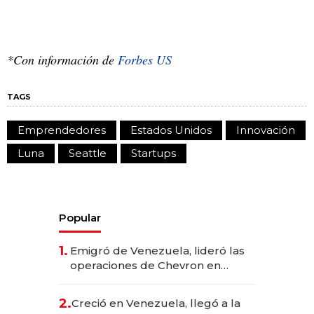
*Con información de
Forbes US
TAGS
Emprendedores
Estados Unidos
Innovación
Luna
Seattle
Startups
Popular
1.
Emigró de Venezuela, lideró las
operaciones de Chevron en
EE.UU. y hoy es la única mujer
CEO en Vaca Muerta
2.
Creció en Venezuela, llegó a la