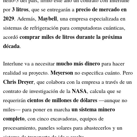
helio-3 del país, firmó este año un contrato con Interlune
3 litros
precio de mercado en
por
, que se entregarán a
2029
Maybell
. Además,
, una empresa especializada en
sistemas de refrigeración para computadoras cuánticas,
comprar miles de litros durante la próxima
acordó
década
.
mucho más dinero
Interlune va a necesitar
para hacer
Meyerson
realidad su proyecto.
no especifica cuánto. Pero
Chris Dreyer
, que colabora con la empresa a través de un
NASA
contrato de investigación de la
, calcula que se
cientos de millones de dólares
requerirán
—aunque no
un sistema minero
miles— para poner en marcha
completo
, con cinco excavadoras, equipos de
procesamiento, paneles solares para abastecerlos y un
sistema de transporte de ida y vuelta.