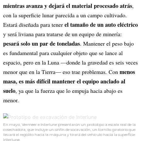
mientras avanza y dejará el material procesado atrás
,
con la superficie lunar parecida a un campo cultivado.
el tamaño de un auto eléctrico
Estará diseñada para tener
y será liviana para tratarse de un equipo de minería:
pesará solo un par de toneladas
. Mantener el peso bajo
es fundamental para cualquier objeto que se lance al
espacio, pero en la Luna —donde la gravedad es seis veces
menos
menor que en la Tierra— eso trae problemas. Con
masa, es más difícil mantener el equipo anclado al
suelo
, ya que la fuerza que lo empuja hacia abajo es
menor.
En mayo, Vermeer e Interlune presentaron un prototipo a escala real de la
cosechadora, que incluye un sinfín de socavación, un tornillo giratorio que
llevará el regolito hacia la máquina y tirará del vehículo hacia la superficie.
Interlune.