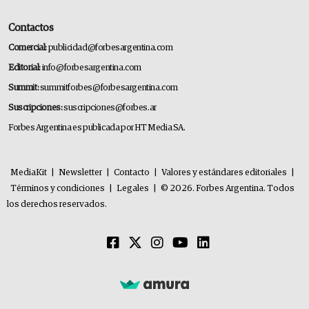
Contactos
Comercial:
publicidad@forbesargentina.com
Editorial:
info@forbesargentina.com
Summit:
summitforbes@forbesargentina.com
Suscripciones:
suscripciones@forbes.ar
Forbes Argentina es publicada por HT Media SA.
MediaKit
|
Newsletter
|
Contacto
|
Valores y estándares editoriales
|
Términos y condiciones
|
Legales
|
© 2026. Forbes Argentina. Todos
los derechos reservados.