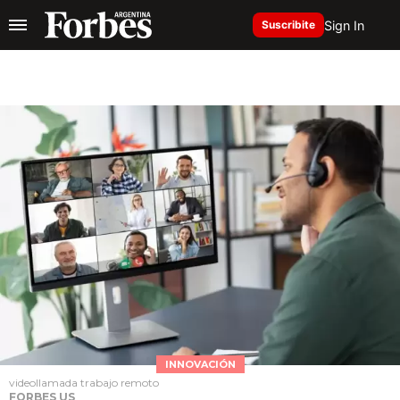
Sign In
Suscribite
INNOVACIÓN
videollamada trabajo remoto
FORBES US