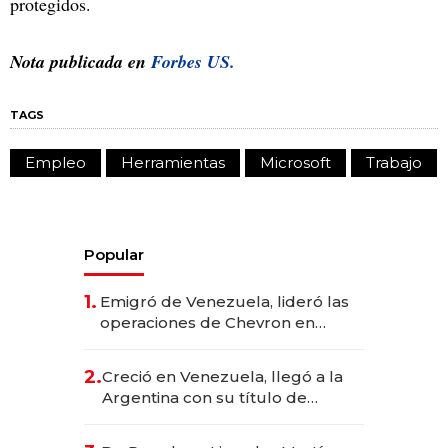
protegidos.
Nota publicada en
Forbes US.
TAGS
Empleo
Herramientas
Microsoft
Trabajo
Popular
1.
Emigró de Venezuela, lideró las
operaciones de Chevron en
EE.UU. y hoy es la única mujer
CEO en Vaca Muerta
2.
Creció en Venezuela, llegó a la
Argentina con su título de
abogado y construyó un imperio
gastronómico que revoluciona