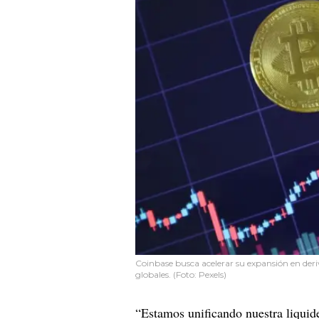
Coinbase busca acelerar su expansión en deri
globales. (Foto: Pexels)
“Estamos unificando nuestra liquid