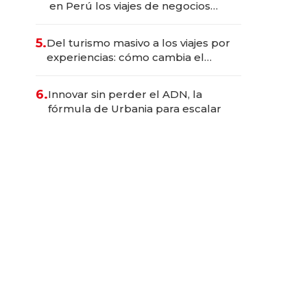
en Perú los viajes de negocios
dejan de ser reuniones para
convertirse en experiencias
5.
Del turismo masivo a los viajes por
transformadoras
experiencias: cómo cambia el
negocio de la asistencia al viajero
6.
Innovar sin perder el ADN, la
fórmula de Urbania para escalar