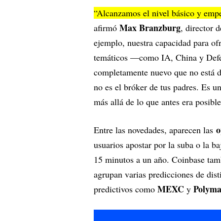
“Alcanzamos el nivel básico y emp
Max Branzburg
afirmó
, director
ejemplo, nuestra capacidad para ofr
temáticos —como IA, China y Defen
completamente nuevo que no está di
no es el bróker de tus padres. Es 
más allá de lo que antes era posibl
o
Entre las novedades, aparecen las
usuarios apostar por la suba o la b
15 minutos a un año. Coinbase tam
agrupan varias predicciones de dist
MEXC
Polyma
predictivos como
y