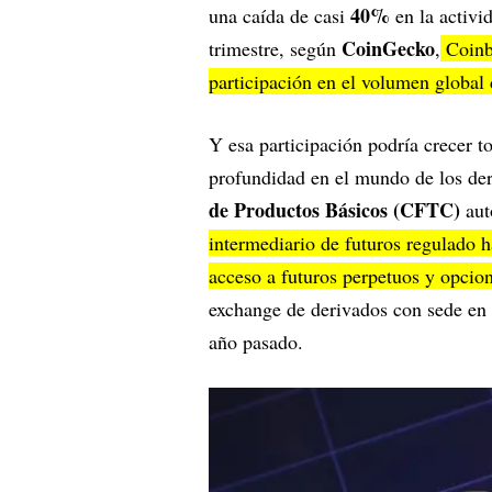
40%
una caída de casi
en la activi
CoinGecko
trimestre, según
,
Coinb
participación en el volumen global 
Y esa participación podría crecer
profundidad en el mundo de los de
de Productos Básicos (CFTC)
aut
intermediario de futuros regulado h
acceso a futuros perpetuos y opcio
exchange de derivados con sede en
año pasado.