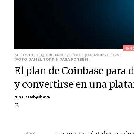
INN
Brian Armstrong, cofundador y director ejecutivo de Coinbase.
(FOTO: JAMEL TOPPIN PARA FORBES).
El plan de Coinbase para de
y convertirse en una plata
Nina Bambysheva
SHARE