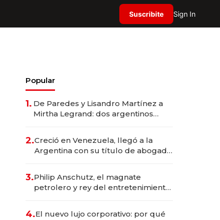
Suscribite
Sign In
Popular
1.
De Paredes y Lisandro Martínez a
Mirtha Legrand: dos argentinos
impulsan el negocio del wellness
deportivo y el cuidado corporal
2.
Creció en Venezuela, llegó a la
Argentina con su título de abogado
y construyó un imperio
gastronómico que revoluciona las
3.
Philip Anschutz, el magnate
marcas "fast premium"
petrolero y rey del entretenimiento
que va por la licitación de
Tecnópolis junto a Fénix
4.
El nuevo lujo corporativo: por qué