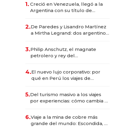
1.
Creció en Venezuela, llegó a la
Argentina con su título de
abogado y construyó un imperio
gastronómico que revoluciona
2.
De Paredes y Lisandro Martínez
las marcas "fast premium"
a Mirtha Legrand: dos argentinos
impulsan el negocio del wellness
deportivo y el cuidado corporal
3.
Philip Anschutz, el magnate
petrolero y rey del
entretenimiento que va por la
licitación de Tecnópolis junto a
4.
El nuevo lujo corporativo: por
Fénix
qué en Perú los viajes de
negocios dejan de ser reuniones
para convertirse en experiencias
5.
Del turismo masivo a los viajes
transformadoras
por experiencias: cómo cambia el
negocio de la asistencia al viajero
6.
Viaje a la mina de cobre más
grande del mundo: Escondida, el
gigante chileno que exporta US$