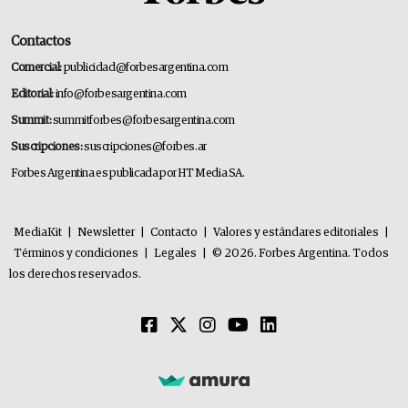
Contactos
Comercial:
publicidad@forbesargentina.com
Editorial:
info@forbesargentina.com
Summit:
summitforbes@forbesargentina.com
Suscripciones:
suscripciones@forbes.ar
Forbes Argentina es publicada por HT Media SA.
MediaKit
|
Newsletter
|
Contacto
|
Valores y estándares editoriales
|
Términos y condiciones
|
Legales
|
© 2026. Forbes Argentina. Todos
los derechos reservados.