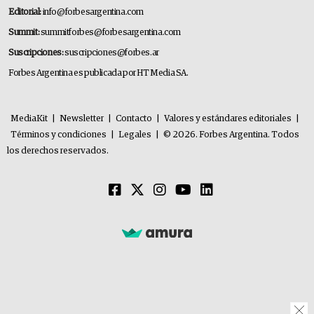
Editorial:
info@forbesargentina.com
Summit:
summitforbes@forbesargentina.com
Suscripciones:
suscripciones@forbes.ar
Forbes Argentina es publicada por HT Media SA.
MediaKit
|
Newsletter
|
Contacto
|
Valores y estándares editoriales
|
Términos y condiciones
|
Legales
|
© 2026. Forbes Argentina. Todos
los derechos reservados.