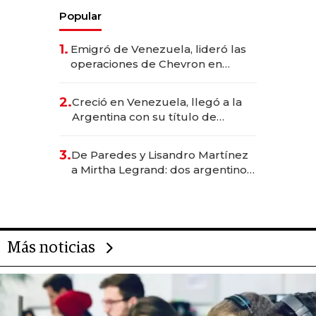
Popular
1.
Emigró de Venezuela, lideró las
operaciones de Chevron en
EE.UU. y hoy es la única mujer
CEO en Vaca Muerta
2.
Creció en Venezuela, llegó a la
Argentina con su título de
abogado y construyó un imperio
gastronómico que revoluciona
3.
De Paredes y Lisandro Martínez
las marcas "fast premium"
a Mirtha Legrand: dos argentinos
impulsan el negocio del wellness
deportivo y el cuidado corporal
Más noticias