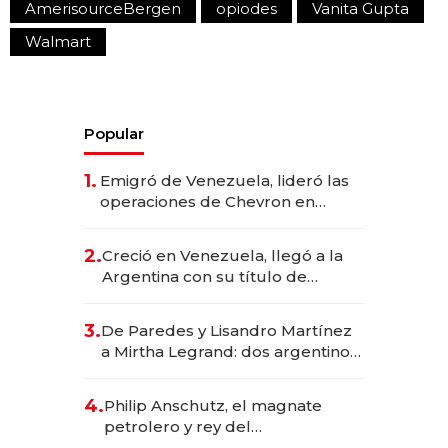
AmerisourceBergen
opiodes
Vanita Gupta
Walmart
Popular
1.
Emigró de Venezuela, lideró las
operaciones de Chevron en
EE.UU. y hoy es la única mujer
CEO en Vaca Muerta
2.
Creció en Venezuela, llegó a la
Argentina con su título de
abogado y construyó un imperio
gastronómico que revoluciona
3.
De Paredes y Lisandro Martínez
las marcas "fast premium"
a Mirtha Legrand: dos argentinos
impulsan el negocio del wellness
deportivo y el cuidado corporal
4.
Philip Anschutz, el magnate
petrolero y rey del
entretenimiento que va por la