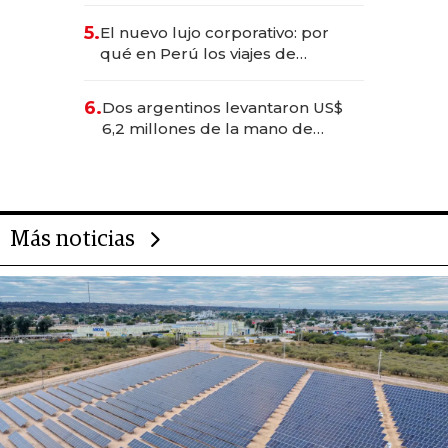
licitación de Tecnópolis junto a
5.
El nuevo lujo corporativo: por
Fénix
qué en Perú los viajes de
negocios dejan de ser reuniones
para convertirse en experiencias
6.
Dos argentinos levantaron US$
transformadoras
6,2 millones de la mano de
Rauch, Englebienne y Woloski
Más noticias