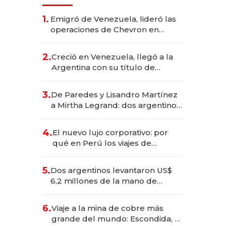
1.
Emigró de Venezuela, lideró las
operaciones de Chevron en
EE.UU. y hoy es la única mujer
CEO en Vaca Muerta
2.
Creció en Venezuela, llegó a la
Argentina con su título de
abogado y construyó un imperio
gastronómico que revoluciona
3.
De Paredes y Lisandro Martínez
las marcas "fast premium"
a Mirtha Legrand: dos argentinos
impulsan el negocio del wellness
deportivo y el cuidado corporal
4.
El nuevo lujo corporativo: por
qué en Perú los viajes de
negocios dejan de ser reuniones
para convertirse en experiencias
5.
Dos argentinos levantaron US$
transformadoras
6,2 millones de la mano de
Rauch, Englebienne y Woloski
6.
Viaje a la mina de cobre más
grande del mundo: Escondida, el