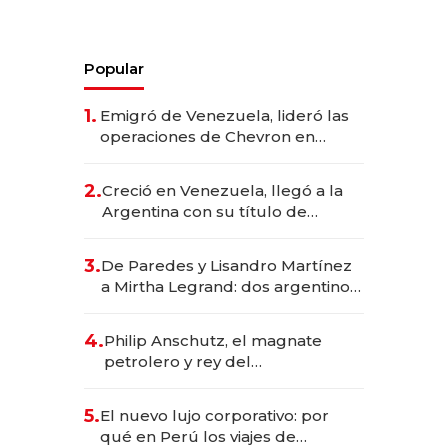
Popular
1.
Emigró de Venezuela, lideró las
operaciones de Chevron en
EE.UU. y hoy es la única mujer
CEO en Vaca Muerta
2.
Creció en Venezuela, llegó a la
Argentina con su título de
abogado y construyó un imperio
gastronómico que revoluciona
3.
De Paredes y Lisandro Martínez
las marcas "fast premium"
a Mirtha Legrand: dos argentinos
impulsan el negocio del wellness
deportivo y el cuidado corporal
4.
Philip Anschutz, el magnate
petrolero y rey del
entretenimiento que va por la
licitación de Tecnópolis junto a
5.
El nuevo lujo corporativo: por
Fénix
qué en Perú los viajes de