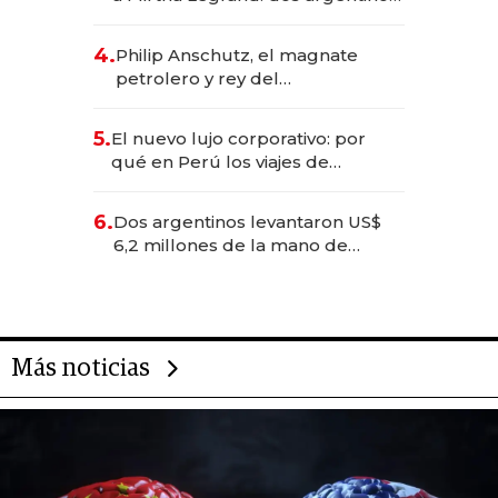
impulsan el negocio del wellness
deportivo y el cuidado corporal
4.
Philip Anschutz, el magnate
petrolero y rey del
entretenimiento que va por la
licitación de Tecnópolis junto a
5.
El nuevo lujo corporativo: por
Fénix
qué en Perú los viajes de
negocios dejan de ser reuniones
para convertirse en experiencias
6.
Dos argentinos levantaron US$
transformadoras
6,2 millones de la mano de
Rauch, Englebienne y Woloski
Más noticias