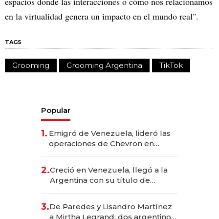
espacios donde las interacciones o cómo nos relacionamos
en la virtualidad genera un impacto en el mundo real".
TAGS
Grooming
Grooming Argentina
TikTok
Popular
1.
Emigró de Venezuela, lideró las
operaciones de Chevron en
EE.UU. y hoy es la única mujer
CEO en Vaca Muerta
2.
Creció en Venezuela, llegó a la
Argentina con su título de
abogado y construyó un imperio
gastronómico que revoluciona
3.
De Paredes y Lisandro Martínez
las marcas "fast premium"
a Mirtha Legrand: dos argentinos