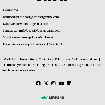
Contactos
Comercial:
publicidad@forbesargentina.com
Editorial:
info@forbesargentina.com
Summit:
summitforbes@forbesargentina.com
Suscripciones:
suscripciones@forbes.ar
Forbes Argentina es publicada por HT Media SA.
MediaKit
|
Newsletter
|
Contacto
|
Valores y estándares editoriales
|
Términos y condiciones
|
Legales
|
© 2026. Forbes Argentina. Todos
los derechos reservados.