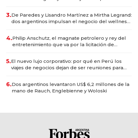
gastronómico que revoluciona las marcas "fast
premium"
3.
De Paredes y Lisandro Martínez a Mirtha Legrand:
dos argentinos impulsan el negocio del wellness
deportivo y el cuidado corporal
4.
Philip Anschutz, el magnate petrolero y rey del
entretenimiento que va por la licitación de
Tecnópolis junto a Fénix
5.
El nuevo lujo corporativo: por qué en Perú los
viajes de negocios dejan de ser reuniones para
convertirse en experiencias transformadoras
6.
Dos argentinos levantaron US$ 6,2 millones de la
mano de Rauch, Englebienne y Woloski