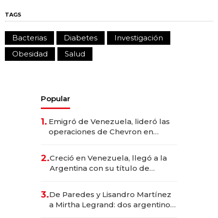
TAGS
Bacterias
Diabetes
Investigación
Obesidad
Salud
Popular
1.
Emigró de Venezuela, lideró las
operaciones de Chevron en
EE.UU. y hoy es la única mujer
CEO en Vaca Muerta
2.
Creció en Venezuela, llegó a la
Argentina con su título de
abogado y construyó un imperio
gastronómico que revoluciona
3.
De Paredes y Lisandro Martínez
las marcas "fast premium"
a Mirtha Legrand: dos argentinos
impulsan el negocio del wellness