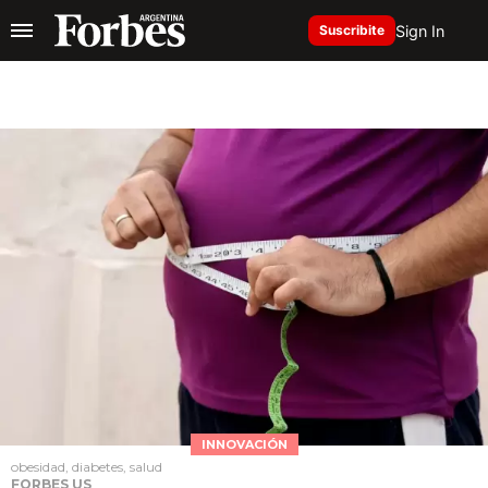
Sign In
Suscribite
INNOVACIÓN
obesidad, diabetes, salud
FORBES US