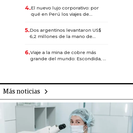
deportivo y el cuidado corporal
4.
El nuevo lujo corporativo: por
qué en Perú los viajes de
negocios dejan de ser reuniones
para convertirse en experiencias
5.
Dos argentinos levantaron US$
transformadoras
6,2 millones de la mano de
Rauch, Englebienne y Woloski
6.
Viaje a la mina de cobre más
grande del mundo: Escondida, el
gigante chileno que exporta US$
14.000 millones anuales
Más noticias