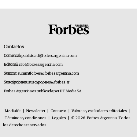
Contactos
Comercial:
publicidad@forbesargentina.com
Editorial:
info@forbesargentina.com
Summit:
summitforbes@forbesargentina.com
Suscripciones:
suscripciones@forbes.ar
Forbes Argentina es publicada por HT Media SA.
MediaKit
|
Newsletter
|
Contacto
|
Valores y estándares editoriales
|
Términos y condiciones
|
Legales
|
© 2026. Forbes Argentina. Todos
los derechos reservados.