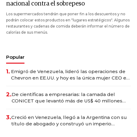
nacional contra el sobrepeso
Los supermercados tendrán que poner fin a los descuentos y no
podrán colocar estos productos en "lugares estratégicos". Algunos
restaurantes y cadenas de comida deberán informar el número de
calorías de sus menús.
Popular
1.
Emigró de Venezuela, lideró las operaciones de
Chevron en EE.UU. y hoy es la única mujer CEO en
Vaca Muerta
2.
De científicas a empresarias: la camada del
CONICET que levantó más de US$ 40 millones
para fundar startups biotech
3.
Creció en Venezuela, llegó a la Argentina con su
título de abogado y construyó un imperio
gastronómico que revoluciona las marcas "fast
premium"