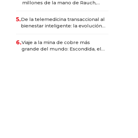
millones de la mano de Rauch,
Englebienne y Woloski
5.
De la telemedicina transaccional al
bienestar inteligente: la evolución
de doc24 para transformar a las
organizaciones
6.
Viaje a la mina de cobre más
grande del mundo: Escondida, el
gigante chileno que exporta US$
14.000 millones anuales