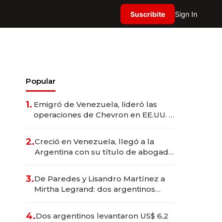
Suscribite
Sign In
Popular
1.
Emigró de Venezuela, lideró las
operaciones de Chevron en EE.UU. y
hoy es la única mujer CEO en Vaca
Muerta
2.
Creció en Venezuela, llegó a la
Argentina con su título de abogado
y construyó un imperio
gastronómico que revoluciona las
3.
De Paredes y Lisandro Martínez a
marcas "fast premium"
Mirtha Legrand: dos argentinos
impulsan el negocio del wellness
deportivo y el cuidado corporal
4.
Dos argentinos levantaron US$ 6,2