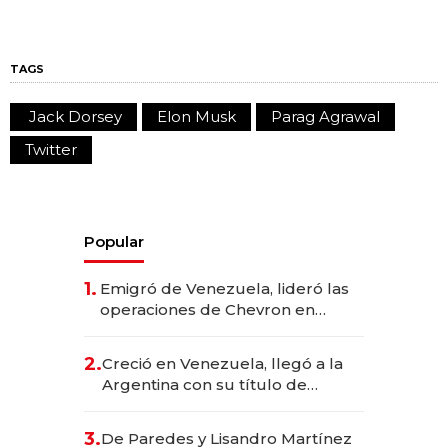
TAGS
Jack Dorsey
Elon Musk
Parag Agrawal
Twitter
Popular
1.
Emigró de Venezuela, lideró las
operaciones de Chevron en
EE.UU. y hoy es la única mujer
CEO en Vaca Muerta
2.
Creció en Venezuela, llegó a la
Argentina con su título de
abogado y construyó un imperio
gastronómico que revoluciona
3.
De Paredes y Lisandro Martínez
las marcas "fast premium"