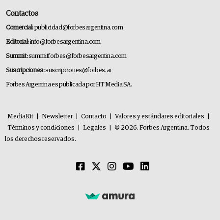
Contactos
Comercial:
publicidad@forbesargentina.com
Editorial:
info@forbesargentina.com
Summit:
summitforbes@forbesargentina.com
Suscripciones:
suscripciones@forbes.ar
Forbes Argentina es publicada por HT Media SA.
MediaKit
|
Newsletter
|
Contacto
|
Valores y estándares editoriales
|
Términos y condiciones
|
Legales
|
© 2026. Forbes Argentina. Todos
los derechos reservados.