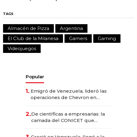
TAGS
Almacén de Pizza
Argentina
El Club de la Milanesa
Gamers
Gaming
Videojuegos
Popular
1.
Emigró de Venezuela, lideró las
operaciones de Chevron en
EE.UU. y hoy es la única mujer
CEO en Vaca Muerta
2.
De científicas a empresarias: la
camada del CONICET que
levantó más de US$ 40 millones
para fundar startups biotech
3.
Creció en Venezuela, llegó a la