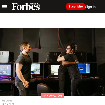
Sign In
Suscribite
INNOVACIÓN
eSports
PEXELS