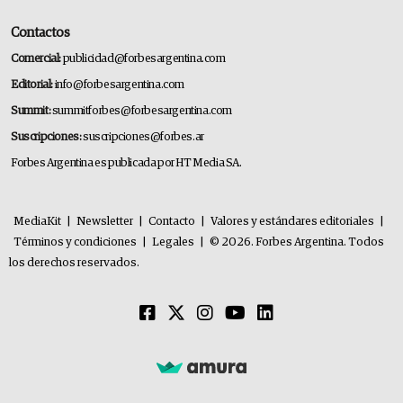
Contactos
Comercial:
publicidad@forbesargentina.com
Editorial:
info@forbesargentina.com
Summit:
summitforbes@forbesargentina.com
Suscripciones:
suscripciones@forbes.ar
Forbes Argentina es publicada por HT Media SA.
MediaKit
|
Newsletter
|
Contacto
|
Valores y estándares editoriales
|
Términos y condiciones
|
Legales
|
© 2026. Forbes Argentina. Todos
los derechos reservados.