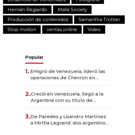
Hernán Regiardo
Mate Society
Producción de contenidos
Samantha Trottier
Stop motion
ventas online
Video
Popular
1.
Emigró de Venezuela, lideró las
operaciones de Chevron en
EE.UU. y hoy es la única mujer
CEO en Vaca Muerta
2.
Creció en Venezuela, llegó a la
Argentina con su título de
abogado y construyó un imperio
gastronómico que revoluciona
3.
De Paredes y Lisandro Martínez
las marcas "fast premium"
a Mirtha Legrand: dos argentinos
impulsan el negocio del wellness