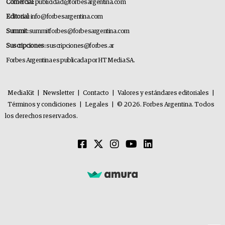
Comercial:
publicidad@forbesargentina.com
Editorial:
info@forbesargentina.com
Summit:
summitforbes@forbesargentina.com
Suscripciones:
suscripciones@forbes.ar
Forbes Argentina es publicada por HT Media SA.
MediaKit
|
Newsletter
|
Contacto
|
Valores y estándares editoriales
|
Términos y condiciones
|
Legales
|
© 2026. Forbes Argentina. Todos
los derechos reservados.