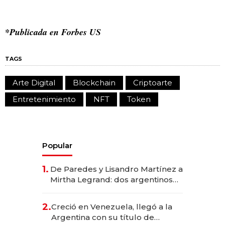
*Publicada en Forbes US
TAGS
Arte Digital
Blockchain
Criptoarte
Entretenimiento
NFT
Token
Popular
1.
De Paredes y Lisandro Martínez a
Mirtha Legrand: dos argentinos
impulsan el negocio del wellness
deportivo y el cuidado corporal
2.
Creció en Venezuela, llegó a la
Argentina con su título de