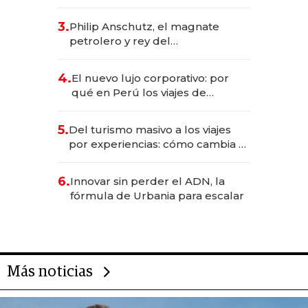
abogado y construyó un imperio
gastronómico que revoluciona
3.
Philip Anschutz, el magnate
las marcas "fast premium"
petrolero y rey del
entretenimiento que va por la
licitación de Tecnópolis junto a
4.
El nuevo lujo corporativo: por
Fénix
qué en Perú los viajes de
negocios dejan de ser reuniones
para convertirse en experiencias
5.
Del turismo masivo a los viajes
transformadoras
por experiencias: cómo cambia el
negocio de la asistencia al viajero
6.
Innovar sin perder el ADN, la
fórmula de Urbania para escalar
Más noticias