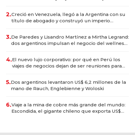
Vaca Muerta
2.
Creció en Venezuela, llegó a la Argentina con su
título de abogado y construyó un imperio
gastronómico que revoluciona las marcas "fast
premium"
3.
De Paredes y Lisandro Martínez a Mirtha Legrand:
dos argentinos impulsan el negocio del wellness
deportivo y el cuidado corporal
4.
El nuevo lujo corporativo: por qué en Perú los
viajes de negocios dejan de ser reuniones para
convertirse en experiencias transformadoras
5.
Dos argentinos levantaron US$ 6,2 millones de la
mano de Rauch, Englebienne y Woloski
6.
Viaje a la mina de cobre más grande del mundo:
Escondida, el gigante chileno que exporta US$
14.000 millones anuales