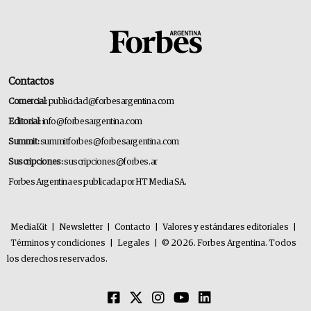
Contactos
Comercial:
publicidad@forbesargentina.com
Editorial:
info@forbesargentina.com
Summit:
summitforbes@forbesargentina.com
Suscripciones:
suscripciones@forbes.ar
Forbes Argentina es publicada por HT Media SA.
MediaKit
|
Newsletter
|
Contacto
|
Valores y estándares editoriales
|
Términos y condiciones
|
Legales
|
© 2026. Forbes Argentina. Todos
los derechos reservados.