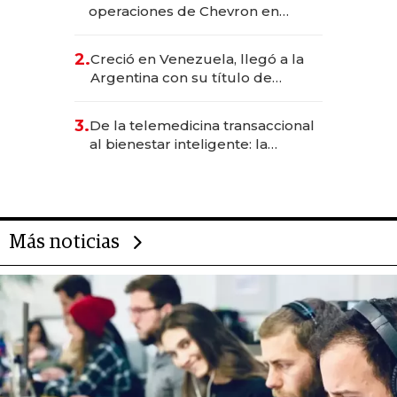
operaciones de Chevron en
EE.UU. y hoy es la única mujer
CEO en Vaca Muerta
2.
Creció en Venezuela, llegó a la
Argentina con su título de
abogado y construyó un imperio
gastronómico que revoluciona
3.
De la telemedicina transaccional
las marcas "fast premium"
al bienestar inteligente: la
evolución de doc24 para
transformar a las organizaciones
Más noticias