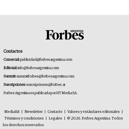
Contactos
Comercial:
publicidad@forbesargentina.com
Editorial:
info@forbesargentina.com
Summit:
summitforbes@forbesargentina.com
Suscripciones:
suscripciones@forbes.ar
Forbes Argentina es publicada por HT Media SA.
MediaKit
|
Newsletter
|
Contacto
|
Valores y estándares editoriales
|
Términos y condiciones
|
Legales
|
© 2026. Forbes Argentina. Todos
los derechos reservados.