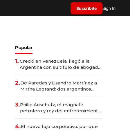
Suscribite
Sign In
Popular
1.
Creció en Venezuela, llegó a la
Argentina con su título de abogado
y construyó un imperio
gastronómico que revoluciona las
2.
De Paredes y Lisandro Martínez a
marcas "fast premium"
Mirtha Legrand: dos argentinos
impulsan el negocio del wellness
deportivo y el cuidado corporal
3.
Philip Anschutz, el magnate
petrolero y rey del entretenimiento
que va por la licitación de
Tecnópolis junto a Fénix
4.
El nuevo lujo corporativo: por qué