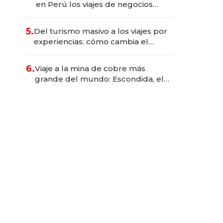
en Perú los viajes de negocios
dejan de ser reuniones para
convertirse en experiencias
5.
Del turismo masivo a los viajes por
transformadoras
experiencias: cómo cambia el
negocio de la asistencia al viajero
6.
Viaje a la mina de cobre más
grande del mundo: Escondida, el
gigante chileno que exporta US$
14.000 millones anuales