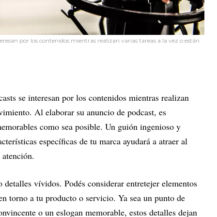
teresan por los contenidos mientras realizan varias tareas a la vez o están
casts se interesan por los contenidos mientras realizan
ovimiento. Al elaborar su anuncio de podcast, es
 memorables como sea posible. Un guión ingenioso y
acterísticas específicas de tu marca ayudará a atraer al
 atención.
etalles vívidos. Podés considerar entretejer elementos
en torno a tu producto o servicio. Ya sea un punto de
convincente o un eslogan memorable, estos detalles dejan